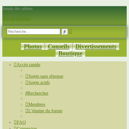
forum des arbres
Vers le contenu
Recherche
Rechercher
avancée
Photos
Conseils
Divertissements
Boutique
Accès rapide
Sujets sans réponse
Sujets actifs
Rechercher
Membres
L’équipe du forum
FAQ
Connexion