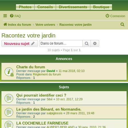
Photos
Conseils
Divertissements
Boutique
FAQ
Connexion
R
Index du forum
Votre univers
Racontez votre jardin
e
Racontez votre jardin
c
Rechercher
Recherche avanc
Nouveau sujet
h
10 sujets • Page
1
sur
1
e
Annonces
r
c
Charte du forum
Dernier message par
David
«
11 mai 2018, 02:10
h
Posté dans
Règlement du forum
Réponses :
1
e
r
Sujets
Qui pourrait identifier ceci ?
Dernier message par
Sibé
«
10 oct. 2017, 12:29
Réponses :
1
Le jardin des Bénard, en Normandie.
Dernier message par
salpiglossis
«
28 mars 2011, 19:48
Réponses :
2
LA COCHENILLE FARINEUSE
Dernier message par
AUBERT-BERLAND
«
30 janv. 2010, 21:36