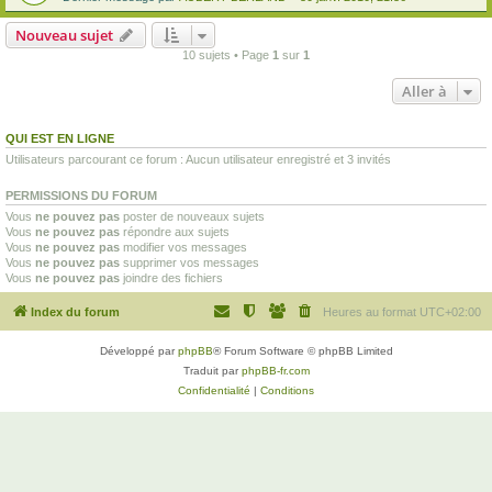
Nouveau sujet
10 sujets • Page
1
sur
1
Aller à
QUI EST EN LIGNE
Utilisateurs parcourant ce forum : Aucun utilisateur enregistré et 3 invités
PERMISSIONS DU FORUM
Vous
ne pouvez pas
poster de nouveaux sujets
Vous
ne pouvez pas
répondre aux sujets
Vous
ne pouvez pas
modifier vos messages
Vous
ne pouvez pas
supprimer vos messages
Vous
ne pouvez pas
joindre des fichiers
Index du forum
Heures au format
UTC+02:00
Développé par
phpBB
® Forum Software © phpBB Limited
Traduit par
phpBB-fr.com
Confidentialité
|
Conditions