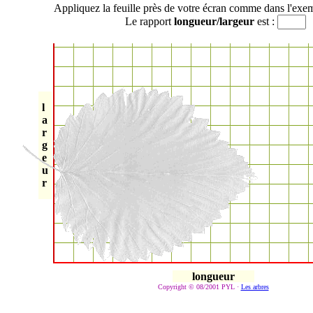
Appliquez la feuille près de votre écran comme dans l'exe
Le rapport
longueur/largeur
est :
l
a
r
g
e
u
r
longueur
Copyright © 08/2001 PYL ·
Les arbres