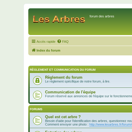
forum des arbres
Accès rapide
FAQ
Index du forum
RÈGLEMENT ET COMMUNICATION DU FORUM
Règlement du forum
Le règlement spécifique de notre forum, à lire.
Communication de l'équipe
Forum réservé aux annonces de l'équipe sur le fonctionnement
FORUMS
Quel est cet arbre ?
Besoin d'aide pour l'identification des arbres, questionnez no
Comment envoyer une photo :
http://www.lesarbres.fr/forum