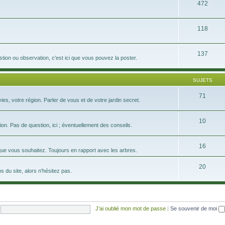
472
118
137
tion ou observation, c'est ici que vous pouvez la poster.
SUJETS
71
s, votre région. Parler de vous et de votre jardin secret.
10
on. Pas de question, ici ; éventuellement des conseils.
16
que vous souhaitez. Toujours en rapport avec les arbres.
20
 du site, alors n'hésitez pas.
J’ai oublié mon mot de passe
|
Se souvenir de moi