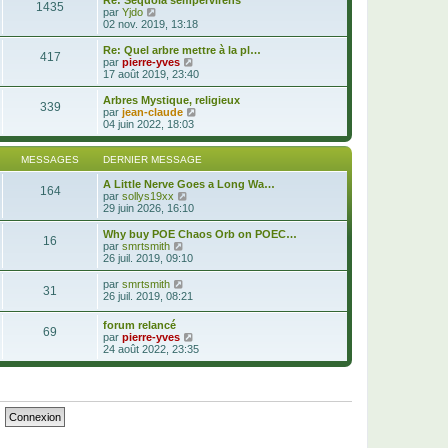
s
1435
l
e
V
par
Yjdo
s
e
r
o
02 nov. 2019, 13:18
a
d
m
i
g
e
e
r
Re: Quel arbre mettre à la pl…
e
r
s
417
l
V
par
pierre-yves
n
s
e
o
17 août 2019, 23:40
i
a
d
i
e
g
e
r
Arbres Mystique, religieux
r
e
339
r
l
V
par
jean-claude
m
n
e
o
04 juin 2022, 18:03
e
i
d
i
s
e
e
r
s
r
r
l
MESSAGES
DERNIER MESSAGE
a
m
n
e
g
e
i
d
A Little Nerve Goes a Long Wa…
e
164
s
e
V
e
par
sollys19xx
s
r
o
r
29 juin 2026, 16:10
a
m
i
n
g
e
r
i
Why buy POE Chaos Orb on POEC…
e
16
s
l
e
V
par
smrtsmith
s
e
r
o
26 juil. 2019, 09:10
a
d
m
i
g
e
e
r
V
par
smrtsmith
e
31
r
s
l
o
26 juil. 2019, 08:21
n
s
e
i
i
a
d
r
forum relancé
e
g
e
69
l
V
par
pierre-yves
r
e
r
e
o
24 août 2022, 23:35
m
n
d
i
e
i
e
r
s
e
r
l
s
r
n
e
a
m
i
d
g
e
e
e
e
s
r
r
s
m
n