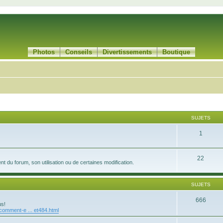
Photos
Conseils
Divertissements
Boutique
SUJETS
1
22
 du forum, son utilisation ou de certaines modification.
SUJETS
666
us!
/comment-e ... et484.html