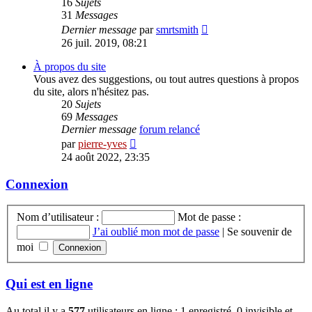
16
Sujets
31
Messages
Voir
Dernier message
par
smrtsmith
le
26 juil. 2019, 08:21
dernier
message
À propos du site
Vous avez des suggestions, ou tout autres questions à propos
du site, alors n'hésitez pas.
20
Sujets
69
Messages
Dernier message
forum relancé
Voir
par
pierre-yves
le
24 août 2022, 23:35
dernier
message
Connexion
Nom d’utilisateur :
Mot de passe :
J’ai oublié mon mot de passe
|
Se souvenir de
moi
Qui est en ligne
Au total il y a
577
utilisateurs en ligne : 1 enregistré, 0 invisible et