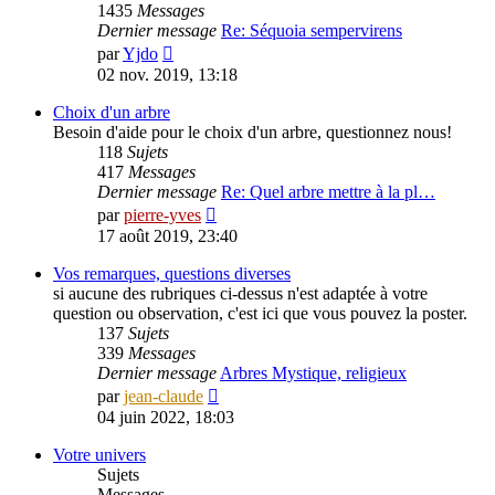
1435
Messages
Dernier message
Re: Séquoia sempervirens
Voir
par
Yjdo
le
02 nov. 2019, 13:18
dernier
message
Choix d'un arbre
Besoin d'aide pour le choix d'un arbre, questionnez nous!
118
Sujets
417
Messages
Dernier message
Re: Quel arbre mettre à la pl…
Voir
par
pierre-yves
le
17 août 2019, 23:40
dernier
message
Vos remarques, questions diverses
si aucune des rubriques ci-dessus n'est adaptée à votre
question ou observation, c'est ici que vous pouvez la poster.
137
Sujets
339
Messages
Dernier message
Arbres Mystique, religieux
Voir
par
jean-claude
le
04 juin 2022, 18:03
dernier
message
Votre univers
Sujets
Messages