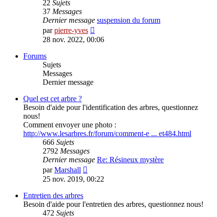
22
Sujets
37
Messages
Dernier message
suspension du forum
Voir
par
pierre-yves
le
28 nov. 2022, 00:06
dernier
message
Forums
Sujets
Messages
Dernier message
Quel est cet arbre ?
Besoin d'aide pour l'identification des arbres, questionnez
nous!
Comment envoyer une photo :
http://www.lesarbres.fr/forum/comment-e ... et484.html
666
Sujets
2792
Messages
Dernier message
Re: Résineux mystère
Voir
par
Marshall
le
25 nov. 2019, 00:22
dernier
message
Entretien des arbres
Besoin d'aide pour l'entretien des arbres, questionnez nous!
472
Sujets