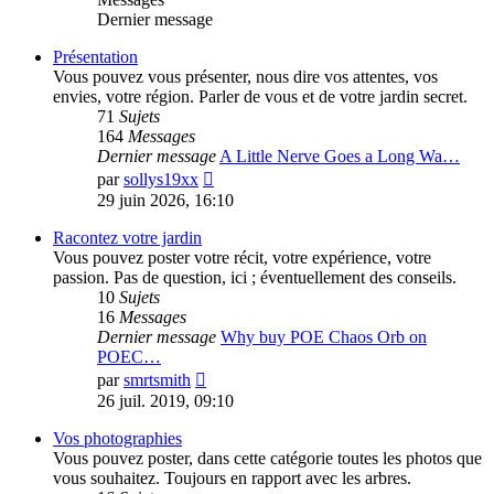
Dernier message
Présentation
Vous pouvez vous présenter, nous dire vos attentes, vos
envies, votre région. Parler de vous et de votre jardin secret.
71
Sujets
164
Messages
Dernier message
A Little Nerve Goes a Long Wa…
Voir
par
sollys19xx
le
29 juin 2026, 16:10
dernier
message
Racontez votre jardin
Vous pouvez poster votre récit, votre expérience, votre
passion. Pas de question, ici ; éventuellement des conseils.
10
Sujets
16
Messages
Dernier message
Why buy POE Chaos Orb on
POEC…
Voir
par
smrtsmith
le
26 juil. 2019, 09:10
dernier
message
Vos photographies
Vous pouvez poster, dans cette catégorie toutes les photos que
vous souhaitez. Toujours en rapport avec les arbres.