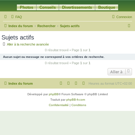
Photos
Conseils
Divertissements
Boutique
FAQ
Connexion
R
Index du forum
Rechercher
Sujets actifs
e
Sujets actifs
c
Aller à la recherche avancée
h
0 résultat trouvé • Page
1
sur
1
e
Aucun sujet ou message ne correspond à vos critères de recherche.
r
0 résultat trouvé • Page
1
sur
1
c
Aller à
h
Index du forum
Heures au format
UTC+02:00
e
r
Développé par
phpBB
® Forum Software © phpBB Limited
Traduit par
phpBB-fr.com
Confidentialité
|
Conditions