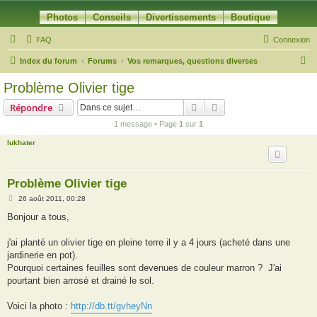
Photos
Conseils
Divertissements
Boutique
FAQ
Connexion
R
Index du forum
Forums
Vos remarques, questions diverses
e
Problème Olivier tige
c
Rechercher
Recherche avancée
Répondre
h
1 message • Page
1
sur
1
e
lukhater
r
c
h
Problème Olivier tige
e
M
26 août 2011, 00:28
e
r
s
Bonjour a tous,
s
a
g
j'ai planté un olivier tige en pleine terre il y a 4 jours (acheté dans une
e
jardinerie en pot).
Pourquoi certaines feuilles sont devenues de couleur marron ? J'ai
pourtant bien arrosé et drainé le sol.
Voici la photo :
http://db.tt/gvheyNn