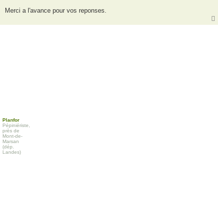
Merci a l'avance pour vos reponses.
Planfor
Pépiniériste,
près de
Mont-de-
Marsan
(dép.
Landes)