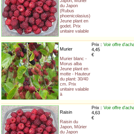
Japon, Mûrier
du Japon
(Rubus
phoenicolasius)
Jeune plant en
godet. Prix
unitaire valable
Prix :
Voir offre
d'ach
Murier
4,45
€
Murier blanc -
Morus alba
Jeune plant en
motte - Hauteur
du plant: 30/40
cm. Prix
unitaire valable
à
Prix :
Voir offre
d'ach
Raisin
4,63
€
Raisin du
Japon, Mûrier
du Japon