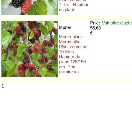
1 litre - Hauteur
du plant:
Prix :
Voir offre
d'ach
Murier
56,68
€
Murier blanc -
Morus alba
Plant en pot de
10 litres -
Hauteur du
plant: 125/150
cm. Prix
unitaire va
1