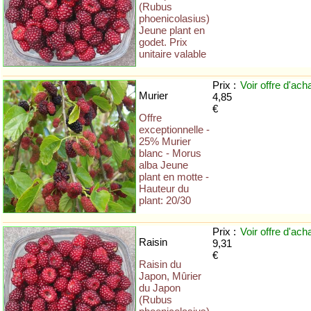
(Rubus
phoenicolasius)
Jeune plant en
godet. Prix
unitaire valable
Prix :
Voir offre
d'ach
Murier
4,85
€
Offre
exceptionnelle -
25% Murier
blanc - Morus
alba Jeune
plant en motte -
Hauteur du
plant: 20/30
Prix :
Voir offre
d'ach
Raisin
9,31
€
Raisin du
Japon, Mûrier
du Japon
(Rubus