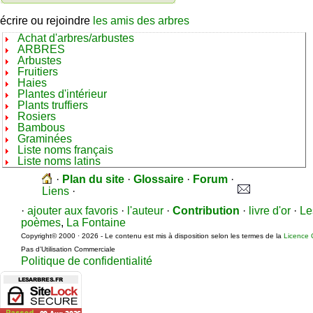
écrire ou rejoindre
les amis des arbres
Achat d'arbres/arbustes
ARBRES
Arbustes
Fruitiers
Haies
Plantes d'intérieur
Plants truffiers
Rosiers
Bambous
Graminées
Liste noms français
Liste noms latins
·
Plan du site
·
Glossaire
·
Forum
·
Liens
·
·
ajouter aux favoris
·
l'auteur
·
Contribution
·
livre d'or
·
Le
poèmes
,
La Fontaine
Copyright© 2000 · 2026 - Le contenu est mis à disposition selon les termes de la
Licence 
Pas d’Utilisation Commerciale
Politique de confidentialité