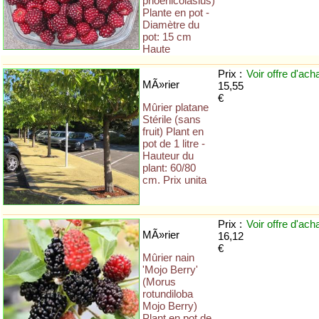
phoenicolasius)
Plante en pot -
Diamètre du
pot: 15 cm
Haute
Prix :
Voir offre
d'ach
MÃ»rier
15,55
€
Mûrier platane
Stérile (sans
fruit) Plant en
pot de 1 litre -
Hauteur du
plant: 60/80
cm. Prix unita
Prix :
Voir offre
d'ach
MÃ»rier
16,12
€
Mûrier nain
'Mojo Berry'
(Morus
rotundiloba
Mojo Berry)
Plant en pot de