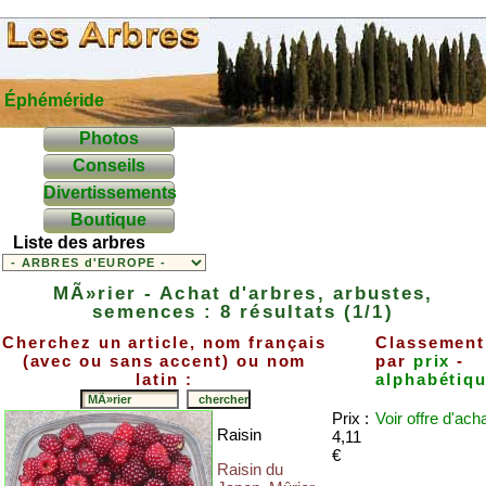
Éphéméride
Photos
Conseils
Divertissements
Boutique
Liste des arbres
MÃ»rier - Achat d'arbres, arbustes,
semences : 8 résultats (1/1)
Cherchez un article, nom français
Classement
(avec ou sans accent) ou nom
par
prix
-
latin :
alphabétiq
Prix :
Voir offre
d'ach
Raisin
4,11
€
Raisin du