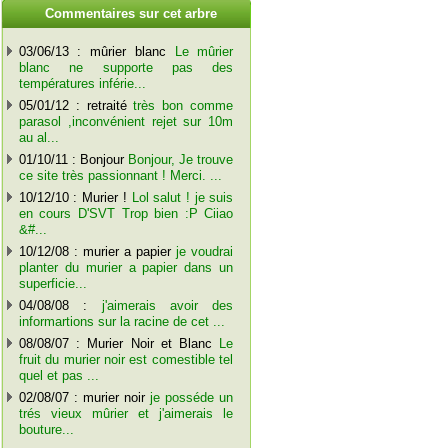
C
ommentaires sur cet arbre
03/06/13 : mûrier blanc
Le mûrier
blanc ne supporte pas des
températures inférie...
05/01/12 : retraité
très bon comme
parasol ,inconvénient rejet sur 10m
au al...
01/10/11 : Bonjour
Bonjour, Je trouve
ce site très passionnant ! Merci. ...
10/12/10 : Murier !
Lol salut ! je suis
en cours D'SVT Trop bien :P Ciiao
&#...
10/12/08 : murier a papier
je voudrai
planter du murier a papier dans un
superficie...
04/08/08 :
j'aimerais avoir des
informartions sur la racine de cet ...
08/08/07 : Murier Noir et Blanc
Le
fruit du murier noir est comestible tel
quel et pas ...
02/08/07 : murier noir
je posséde un
trés vieux mûrier et j'aimerais le
bouture...