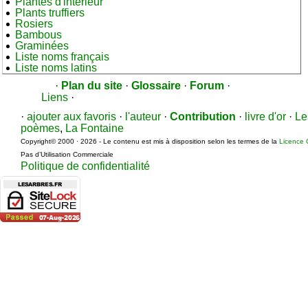
Plantes d'intérieur
Plants truffiers
Rosiers
Bambous
Graminées
Liste noms français
Liste noms latins
·
Plan du site
·
Glossaire
·
Forum
·
Liens
·
·
ajouter aux favoris
·
l'auteur
·
Contribution
·
livre d'or
·
Le
poèmes
,
La Fontaine
Copyright© 2000 · 2026 - Le contenu est mis à disposition selon les termes de la
Licence 
Pas d’Utilisation Commerciale
Politique de confidentialité