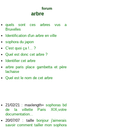
Voir les sujets du
forum
sur cet
arbre
quels sont ces arbres vus a
Bruxelles
Identification d'un arbre en ville
sophora du japon
C'est quoi ça !... ?
Quel est donc cet arbre ?
Identifier cet arbre
arbre paris place gambetta et père
lachaise
Quel est le nom de cet arbre
C
ommentaires sur cet arbre
21/02/21 : maxlength=
sophoras bd
de la villette Paris XIX,votre
documentation...
20/07/07 : taille
bonjour j'aimerais
savoir comment tailler mon sophora