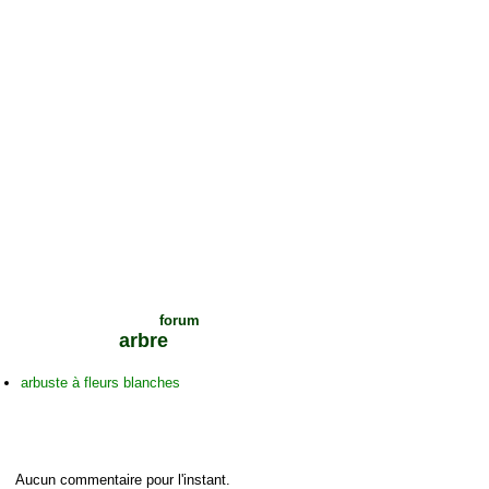
Voir les sujets du
forum
sur cet
arbre
arbuste à fleurs blanches
C
ommentaires sur cet arbre
Aucun commentaire pour l'instant.