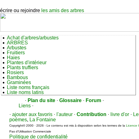
écrire ou rejoindre
les amis des arbres
Achat d'arbres/arbustes
ARBRES
Arbustes
Fruitiers
Haies
Plantes d'intérieur
Plants truffiers
Rosiers
Bambous
Graminées
Liste noms français
Liste noms latins
·
Plan du site
·
Glossaire
·
Forum
·
Liens
·
·
ajouter aux favoris
·
l'auteur
·
Contribution
·
livre d'or
·
Le
poèmes
,
La Fontaine
Copyright© 2000 · 2026 - Le contenu est mis à disposition selon les termes de la
Licence 
Pas d’Utilisation Commerciale
Politique de confidentialité