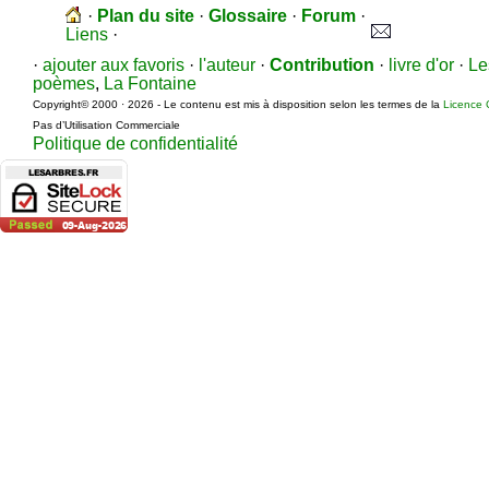
·
Plan du site
·
Glossaire
·
Forum
·
Liens
·
·
ajouter aux favoris
·
l'auteur
·
Contribution
·
livre d'or
·
Le
poèmes
,
La Fontaine
Copyright© 2000 · 2026 - Le contenu est mis à disposition selon les termes de la
Licence 
Pas d’Utilisation Commerciale
Politique de confidentialité