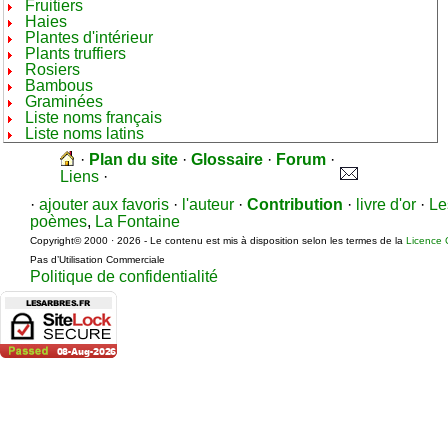
Fruitiers
Haies
Plantes d'intérieur
Plants truffiers
Rosiers
Bambous
Graminées
Liste noms français
Liste noms latins
·
Plan du site
·
Glossaire
·
Forum
·
Liens
·
·
ajouter aux favoris
·
l'auteur
·
Contribution
·
livre d'or
·
Le
poèmes
,
La Fontaine
Copyright© 2000 · 2026 - Le contenu est mis à disposition selon les termes de la
Licence 
Pas d’Utilisation Commerciale
Politique de confidentialité