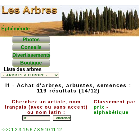
Éphéméride
Photos
Conseils
Divertissements
Boutique
Liste des arbres
If - Achat d'arbres, arbustes, semences :
119 résultats (14/12)
Cherchez un article, nom
Classement par
français (avec ou sans accent)
prix
-
ou nom latin :
alphabétique
<<<
1
2
3
4
5
6
7
8
9
10
11
12