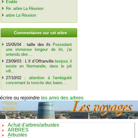
Erable
Re: arbre La Réunion
arbre La Réunion
C
ommentaires sur cet arbre
15/05/04 : taille des ifs
Possedant
une immense longeur de ifs, j'ai
entendu dire ...
23/09/03 : L´if d´Offranville
bonjour, il
existe en Normandie, dans le joli
vill...
27/10/02 :
attention à l'ambiguité
concernant la toxicite des baies...
écrire ou rejoindre
les amis des arbres
Achat d'arbres/arbustes
ARBRES
Arbustes