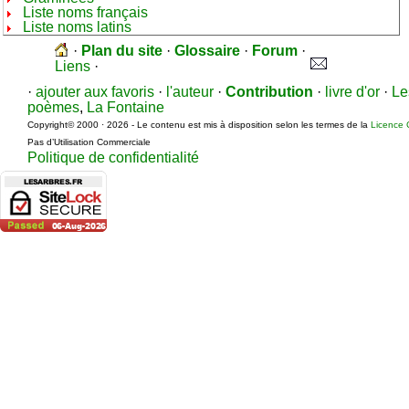
Liste noms français
Liste noms latins
·
Plan du site
·
Glossaire
·
Forum
·
Liens
·
·
ajouter aux favoris
·
l'auteur
·
Contribution
·
livre d'or
·
Le
poèmes
,
La Fontaine
Copyright© 2000 · 2026 - Le contenu est mis à disposition selon les termes de la
Licence 
Pas d’Utilisation Commerciale
Politique de confidentialité