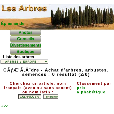
Éphéméride
Photos
Conseils
Divertissements
Boutique
Liste des arbres
CÃƒÆ’Ã‚Â¨dre - Achat d'arbres, arbustes,
semences : 0 résultat (2/0)
Cherchez un article, nom
Classement par
français (avec ou sans accent)
prix
-
ou nom latin :
alphabétique
<<<