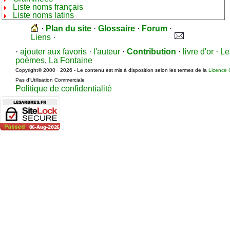
Liste noms français
Liste noms latins
·
Plan du site
·
Glossaire
·
Forum
·
Liens
·
·
ajouter aux favoris
·
l'auteur
·
Contribution
·
livre d'or
·
Le
poèmes
,
La Fontaine
Copyright© 2000 · 2026 - Le contenu est mis à disposition selon les termes de la
Licence 
Pas d’Utilisation Commerciale
Politique de confidentialité