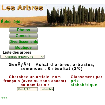
Éphéméride
Photos
Conseils
Divertissements
Boutique
Liste des arbres
GenÃƒÂªt - Achat d'arbres, arbustes,
semences : 0 résultat (2/0)
Cherchez un article, nom
Classement par
français (avec ou sans accent)
prix
-
ou nom latin :
alphabétique
<<<