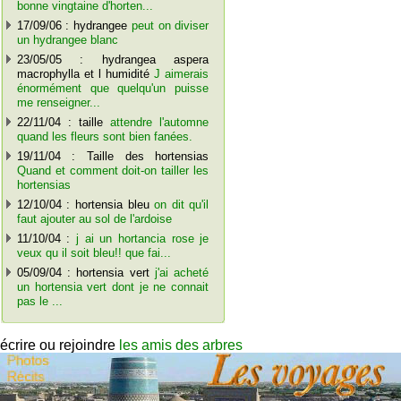
bonne vingtaine d'horten...
17/09/06 : hydrangee
peut on diviser
un hydrangee blanc
23/05/05 : hydrangea aspera
macrophylla et l humidité
J aimerais
énormément que quelqu'un puisse
me renseigner...
22/11/04 : taille
attendre l'automne
quand les fleurs sont bien fanées.
19/11/04 : Taille des hortensias
Quand et comment doit-on tailler les
hortensias
12/10/04 : hortensia bleu
on dit qu'il
faut ajouter au sol de l'ardoise
11/10/04 :
j ai un hortancia rose je
veux qu il soit bleu!! que fai...
05/09/04 : hortensia vert
j'ai acheté
un hortensia vert dont je ne connait
pas le ...
écrire ou rejoindre
les amis des arbres