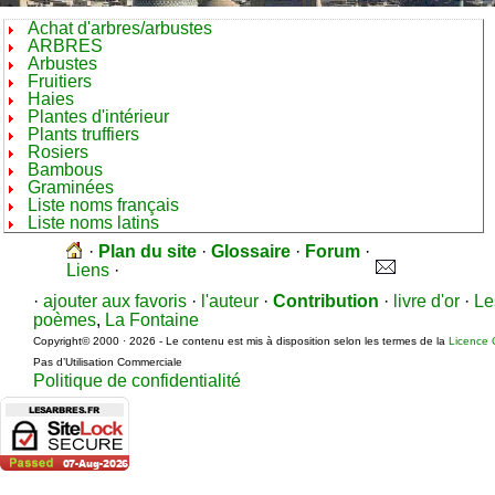
Achat d'arbres/arbustes
ARBRES
Arbustes
Fruitiers
Haies
Plantes d'intérieur
Plants truffiers
Rosiers
Bambous
Graminées
Liste noms français
Liste noms latins
·
Plan du site
·
Glossaire
·
Forum
·
Liens
·
·
ajouter aux favoris
·
l'auteur
·
Contribution
·
livre d'or
·
Le
poèmes
,
La Fontaine
Copyright© 2000 · 2026 - Le contenu est mis à disposition selon les termes de la
Licence 
Pas d’Utilisation Commerciale
Politique de confidentialité