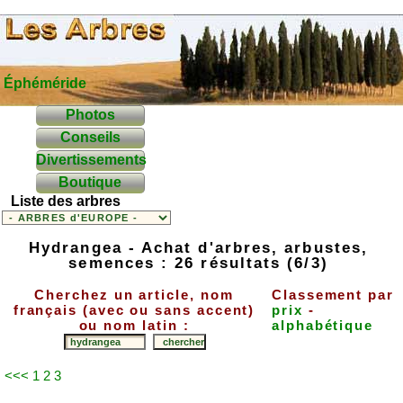
Éphéméride
Photos
Conseils
Divertissements
Boutique
Liste des arbres
Hydrangea - Achat d'arbres, arbustes,
semences : 26 résultats (6/3)
Cherchez un article, nom
Classement par
français (avec ou sans accent)
prix
-
ou nom latin :
alphabétique
<<<
1
2
3