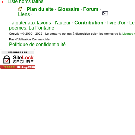
Liste noms latins
·
Plan du site
·
Glossaire
·
Forum
·
Liens
·
·
ajouter aux favoris
·
l'auteur
·
Contribution
·
livre d'or
·
Le
poèmes
,
La Fontaine
Copyright© 2000 · 2026 - Le contenu est mis à disposition selon les termes de la
Licence 
Pas d’Utilisation Commerciale
Politique de confidentialité