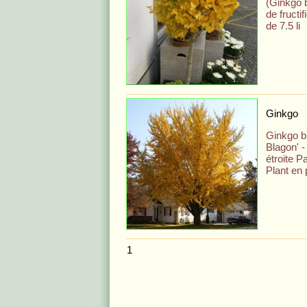
(Ginkgo b
de fructif
de 7.5 li
Ginkgo
Ginkgo bi
Blagon' 
étroite Pa
Plant en 
1