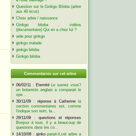
Question sur le Ginkgo Biloba (arbre
aux 40 écus)
Choix arbre / naissance
Ginkgo biloba .. vidéos
(documentaire) Qui en a chez lui ?
aide pour ginkgo
ginkgo malade
ginkgo biloba
Ginkgo biloba
C
ommentaires sur cet arbre
06/02/11 : Eternité
Le saviez vous?
un botaniste anglais a comparait le
spe...
30/11/09 : réponse à Catherine
la
section commentaires est, comme
l'indique son nom, la...
29/11/09 : questions et réponses
Bonjour à tous, il y a beaucoup de
questions dans les co...
14/10/08 : ginko
parait-il,cet arbre a