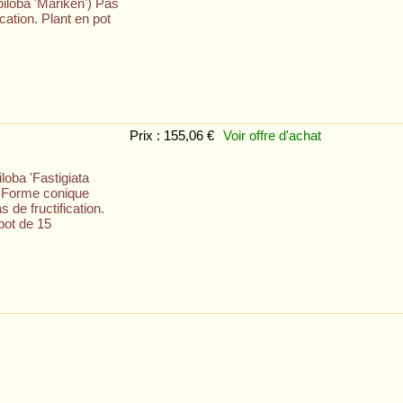
iloba 'Mariken') Pas
ication. Plant en pot
Prix : 155,06 €
Voir offre
d'achat
loba 'Fastigiata
- Forme conique
s de fructification.
pot de 15