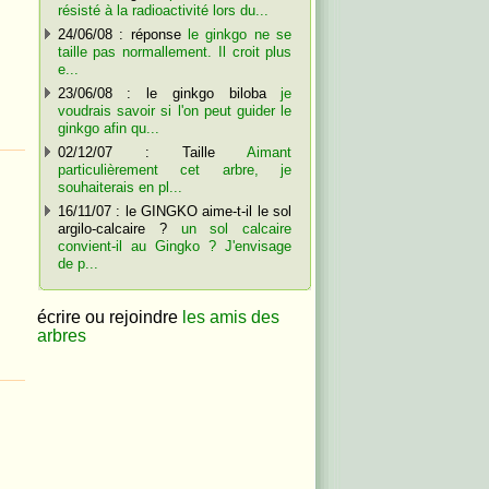
résisté à la radioactivité lors du...
24/06/08 : réponse
le ginkgo ne se
taille pas normallement. Il croit plus
e...
23/06/08 : le ginkgo biloba
je
voudrais savoir si l'on peut guider le
ginkgo afin qu...
02/12/07 : Taille
Aimant
particulièrement cet arbre, je
souhaiterais en pl...
16/11/07 : le GINGKO aime-t-il le sol
argilo-calcaire ?
un sol calcaire
convient-il au Gingko ? J'envisage
de p...
écrire ou rejoindre
les amis des
arbres