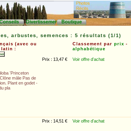
Conseils
Divertissements
Boutique
es, arbustes, semences : 5 résultats (1/1)
nçais (avec ou
Classement par
prix
-
latin :
alphabétique
Prix : 13,47 €
Voir offre
d'achat
loba 'Princeton
- Clône mâle Pas de
tion. Plant en godet -
du pla
Prix : 14,51 €
Voir offre
d'achat