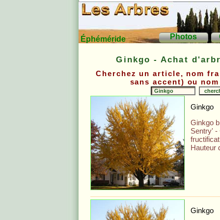
Photos
Éphéméride
Ginkgo - Achat d'arbr
Cherchez un article, nom fra
sans accent) ou nom 
Ginkgo
Ginkgo bi
Sentry' 
fructifica
Hauteur 
Ginkgo