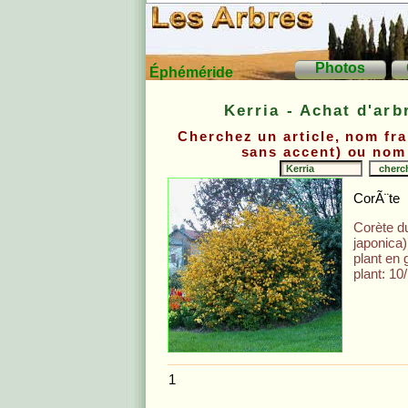
Photos
Éphéméride
Kerria - Achat d'arb
Cherchez un article, nom fra
sans accent) ou nom 
CorÃ¨te
Corète d
japonica)
plant en 
plant: 10
1