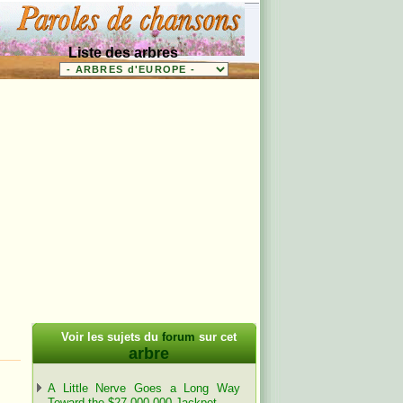
Liste des arbres
Voir les sujets du
forum
sur cet
arbre
A Little Nerve Goes a Long Way
Toward the $27,000,000 Jackpot