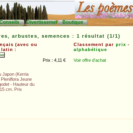
Conseils
Divertissements
Boutique
res, arbustes, semences : 1 résultat (1/1)
nçais (avec ou
Classement par
prix
-
latin :
alphabétique
Prix : 4,11 €
Voir offre
d'achat
u Japon (Kerria
 Pleniflora Jeune
godet - Hauteur du
/15 cm. Prix