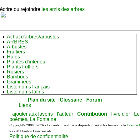
écrire ou rejoindre
les amis des arbres
Achat d'arbres/arbustes
ARBRES
Arbustes
Fruitiers
Haies
Plantes d'intérieur
Plants truffiers
Rosiers
Bambous
Graminées
Liste noms français
Liste noms latins
·
Plan du site
·
Glossaire
·
Forum
·
Liens
·
·
ajouter aux favoris
·
l'auteur
·
Contribution
·
livre d'or
·
Le
poèmes
,
La Fontaine
Copyright© 2000 · 2026 - Le contenu est mis à disposition selon les termes de la
Licence 
Pas d’Utilisation Commerciale
Politique de confidentialité