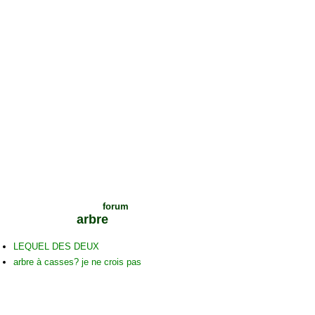
Voir les sujets du
forum
sur cet
arbre
LEQUEL DES DEUX
arbre à casses? je ne crois pas
C
ommentaires sur cet arbre