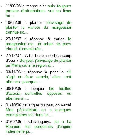
11/06/08 : margousier
suis toujours
preneur d'informations sur les lieux
où ...
10/05/08 : planter
j'envisage de
planter la varieté du margousier
connue so...
27/12/07 : réponse à carlos
le
margousier est un arbre de pays
chaud. il devrait rés...
27/12/07 : A-t-il besoin de beaucoup
d'eau ?
Bonjour, j'envisage de planter
un Melia dans la région d...
03/11/06 : réponse à priscilla
s'il
s'agit du faux acacia, elles sont
alternes. pourquo...
30/10/06 : bonjour
les feuilles
d'acacia sont-elles opposés ou
alternes si ...
01/10/06 : rustique ou pas, on verra!
Mon pépiniériste en a quelques
exemplaires ici, dans le ...
01/02/06 : Chikungunya
ici à La
Réunion, les personnes d'origine
indienne le pr...