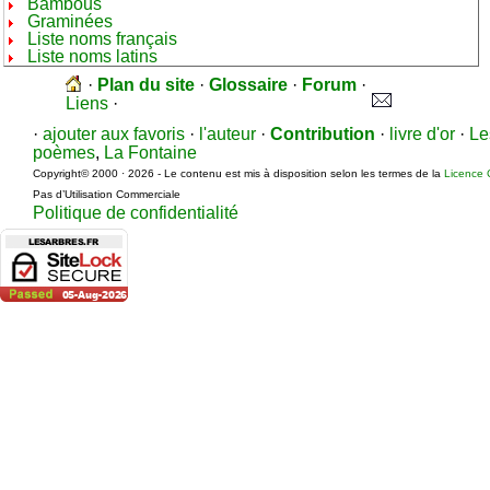
Bambous
Graminées
Liste noms français
Liste noms latins
·
Plan du site
·
Glossaire
·
Forum
·
Liens
·
·
ajouter aux favoris
·
l'auteur
·
Contribution
·
livre d'or
·
Le
poèmes
,
La Fontaine
Copyright© 2000 · 2026 - Le contenu est mis à disposition selon les termes de la
Licence 
Pas d’Utilisation Commerciale
Politique de confidentialité