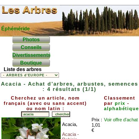
Éphéméride
Photos
Conseils
Divertissements
Boutique
Liste des arbres
Acacia - Achat d'arbres, arbustes, semences
: 4 résultats (1/1)
Cherchez un article, nom
Classement
français (avec ou sans accent)
par
prix
-
ou nom latin :
alphabétiqu
Prix :
Voir offre
d'achat
Acacia,
1,01
€
Acacia -