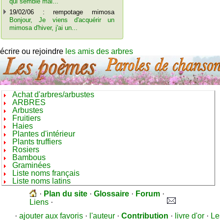
qui semble mal...
19/02/06 : rempotage mimosa
Bonjour, Je viens d'acquérir un
mimosa d'hiver, j'ai un...
écrire ou rejoindre
les amis des arbres
Achat d'arbres/arbustes
ARBRES
Arbustes
Fruitiers
Haies
Plantes d'intérieur
Plants truffiers
Rosiers
Bambous
Graminées
Liste noms français
Liste noms latins
·
Plan du site
·
Glossaire
·
Forum
·
Liens
·
·
ajouter aux favoris
·
l'auteur
·
Contribution
·
livre d'or
·
Le