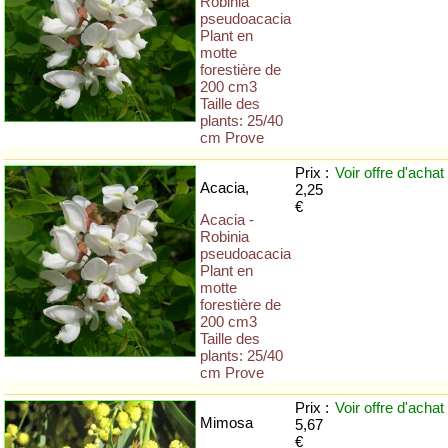
Robinia
pseudoacacia
Plant en
motte
forestière de
200 cm3
Taille des
plants: 25/40
cm Prove
Prix :
Voir offre
d'achat
Acacia,
2,25
€
Acacia -
Robinia
pseudoacacia
Plant en
motte
forestière de
200 cm3
Taille des
plants: 25/40
cm Prove
Prix :
Voir offre
d'achat
Mimosa
5,67
€