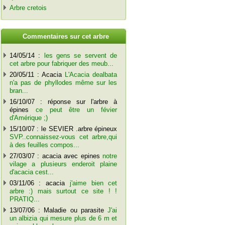
Arbre cretois
C
ommentaires sur cet arbre
14/05/14 :
les gens se servent de
cet arbre pour fabriquer des meub...
20/05/11 : Acacia
L'Acacia dealbata
n'a pas de phyllodes même sur les
bran...
16/10/07 : réponse sur l'arbre à
épines
ce peut être un févier
d'Amérique ;)
15/10/07 : le SEVIER .arbre épineux
SVP..connaissez-vous cet arbre,qui
à des feuilles compos...
27/03/07 : acacia avec epines
notre
vilage a plusieurs enderoit plaine
d'acacia cest...
03/11/06 : acacia
j'aime bien cet
arbre :) mais surtout ce site ! !
PRATIQ...
13/07/06 : Maladie ou parasite
J'ai
un albizia qui mesure plus de 6 m et