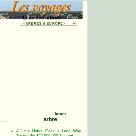
Liste des arbres
Voir les sujets du
forum
sur cet
arbre
A Little Nerve Goes a Long Way
Toward the $27,000,000 Jackpot