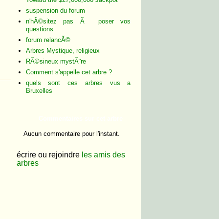
suspension du forum
n'hÃ©sitez pas Ã poser vos
questions
forum relancÃ©
Arbres Mystique, religieux
RÃ©sineux mystÃ¨re
Comment s'appelle cet arbre ?
quels sont ces arbres vus a
Bruxelles
C
ommentaires sur cet arbre
Aucun commentaire pour l'instant.
écrire ou rejoindre
les amis des
arbres