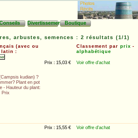
Conseils
Divertissements
Boutique
res, arbustes, semences : 2 résultats (1/1)
nçais (avec ou
Classement par
prix
-
latin :
alphabétique
Prix : 15,03 €
Voir offre
d'achat
(Campsis kudian) ?
ummer? Plant en pot
re - Hauteur du plant:
 Prix
Prix : 15,55 €
Voir offre
d'achat