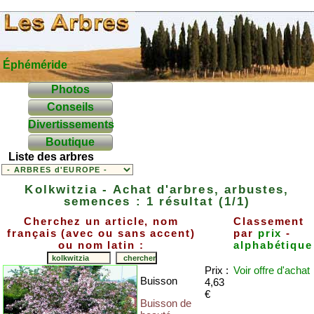
Éphéméride
Photos
Conseils
Divertissements
Boutique
Liste des arbres
Kolkwitzia - Achat d'arbres, arbustes,
semences : 1 résultat (1/1)
Cherchez un article, nom
Classement
français (avec ou sans accent)
par
prix
-
ou nom latin :
alphabétique
Prix :
Voir offre
d'achat
Buisson
4,63
€
Buisson de