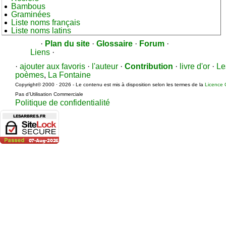
Bambous
Graminées
Liste noms français
Liste noms latins
·
Plan du site
·
Glossaire
·
Forum
·
Liens
·
·
ajouter aux favoris
·
l'auteur
·
Contribution
·
livre d'or
·
Le
poèmes
,
La Fontaine
Copyright© 2000 · 2026 - Le contenu est mis à disposition selon les termes de la
Licence 
Pas d’Utilisation Commerciale
Politique de confidentialité