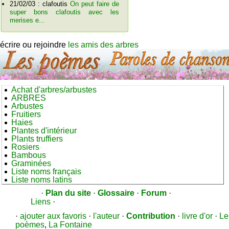
21/02/03 : clafoutis
On peut faire de
super bons clafoutis avec les
merises e...
écrire ou rejoindre
les amis des arbres
Achat d'arbres/arbustes
ARBRES
Arbustes
Fruitiers
Haies
Plantes d'intérieur
Plants truffiers
Rosiers
Bambous
Graminées
Liste noms français
Liste noms latins
·
Plan du site
·
Glossaire
·
Forum
·
Liens
·
·
ajouter aux favoris
·
l'auteur
·
Contribution
·
livre d'or
·
Le
poèmes
,
La Fontaine