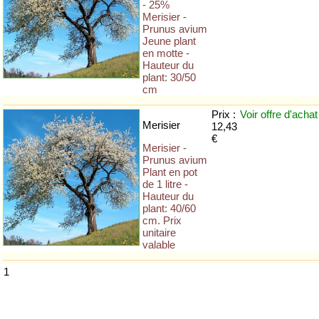
- 25%
Merisier -
Prunus avium
Jeune plant
en motte -
Hauteur du
plant: 30/50
cm
Prix :
Voir offre
d'achat
Merisier
12,43
€
Merisier -
Prunus avium
Plant en pot
de 1 litre -
Hauteur du
plant: 40/60
cm. Prix
unitaire
valable
1