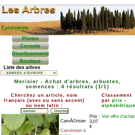
Éphéméride
Photos
Conseils
Divertissements
Boutique
Liste des arbres
Merisier - Achat d'arbres, arbustes,
semences : 4 résultats (1/1)
Cherchez un article, nom
Classement
français (avec ou sans accent)
par
prix
-
ou nom latin :
alphabétiqu
Prix :
Voir offre
d'achat
CamÃ©risier
3,07
€
Camérisier à