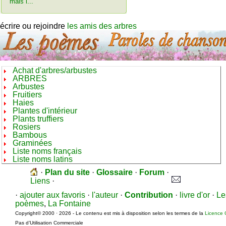
mais i...
écrire ou rejoindre
les amis des arbres
Achat d'arbres/arbustes
ARBRES
Arbustes
Fruitiers
Haies
Plantes d'intérieur
Plants truffiers
Rosiers
Bambous
Graminées
Liste noms français
Liste noms latins
·
Plan du site
·
Glossaire
·
Forum
·
Liens
·
·
ajouter aux favoris
·
l'auteur
·
Contribution
·
livre d'or
·
Le
poèmes
,
La Fontaine
Copyright© 2000 · 2026 - Le contenu est mis à disposition selon les termes de la
Licence 
Pas d’Utilisation Commerciale