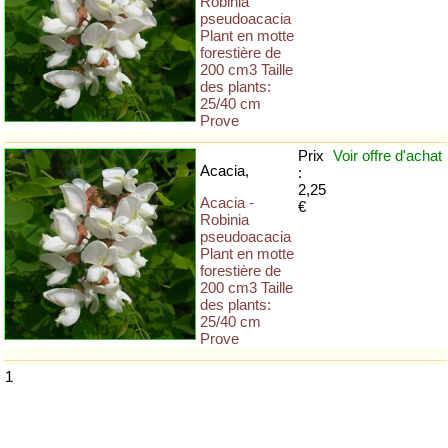
Robinia
pseudoacacia
Plant en motte
forestière de
200 cm3 Taille
des plants:
25/40 cm
Prove
Prix
Voir offre
d'achat
Acacia,
:
2,25
Acacia -
€
Robinia
pseudoacacia
Plant en motte
forestière de
200 cm3 Taille
des plants:
25/40 cm
Prove
1