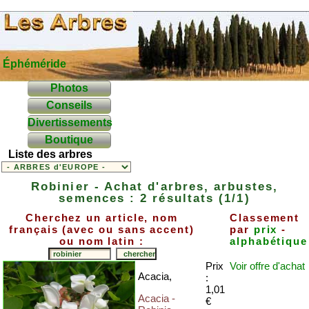
Éphéméride
Photos
Conseils
Divertissements
Boutique
Liste des arbres
Robinier - Achat d'arbres, arbustes,
semences : 2 résultats (1/1)
Cherchez un article, nom
Classement
français (avec ou sans accent)
par
prix
-
ou nom latin :
alphabétique
Prix
Voir offre
d'achat
Acacia,
:
1,01
Acacia -
€