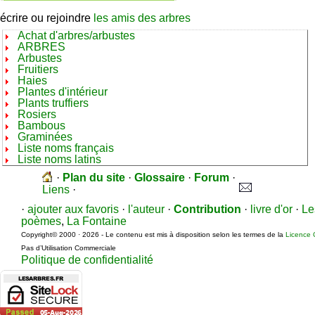
écrire ou rejoindre
les amis des arbres
Achat d'arbres/arbustes
ARBRES
Arbustes
Fruitiers
Haies
Plantes d'intérieur
Plants truffiers
Rosiers
Bambous
Graminées
Liste noms français
Liste noms latins
·
Plan du site
·
Glossaire
·
Forum
·
Liens
·
·
ajouter aux favoris
·
l'auteur
·
Contribution
·
livre d'or
·
Le
poèmes
,
La Fontaine
Copyright© 2000 · 2026 - Le contenu est mis à disposition selon les termes de la
Licence 
Pas d’Utilisation Commerciale
Politique de confidentialité