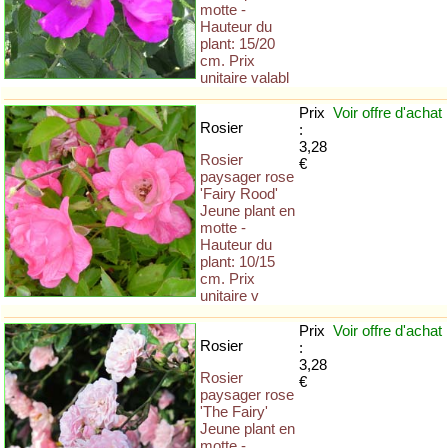
motte -
Hauteur du
plant: 15/20
cm. Prix
unitaire valabl
Prix
Voir offre
d'achat
Rosier
:
3,28
Rosier
€
paysager rose
'Fairy Rood'
Jeune plant en
motte -
Hauteur du
plant: 10/15
cm. Prix
unitaire v
Prix
Voir offre
d'achat
Rosier
:
3,28
Rosier
€
paysager rose
'The Fairy'
Jeune plant en
motte -