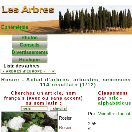
Éphéméride
Photos
Conseils
Divertissements
Boutique
Liste des arbres
Rosier - Achat d'arbres, arbustes, semences
: 114 résultats (1/12)
Cherchez un article, nom
Classement
français (avec ou sans accent)
par
prix
-
ou nom latin :
alphabétique
Prix
Voir offre
d'achat
Rosier
:
2,55
Rosier
€