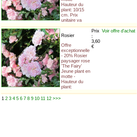
Hauteur du
plant: 10/15
cm. Prix
unitaire va
Prix
Voir offre
d'achat
Rosier
:
3,60
Offre
€
exceptionnelle
- 20% Rosier
paysager rose
'The Fairy'
Jeune plant en
motte -
Hauteur du
plant:
1
2
3
4
5
6
7
8
9
10
11
12
>>>