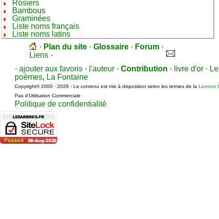
Rosiers
Bambous
Graminées
Liste noms français
Liste noms latins
·
Plan du site
·
Glossaire
·
Forum
·
Liens
·
·
ajouter aux favoris
·
l'auteur
·
Contribution
·
livre d'or
·
Le
poèmes
,
La Fontaine
Copyright© 2000 · 2026 - Le contenu est mis à disposition selon les termes de la
Licence 
Pas d’Utilisation Commerciale
Politique de confidentialité