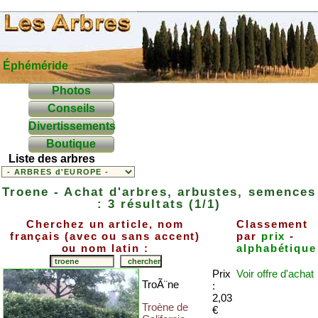
Éphéméride
Photos
Conseils
Divertissements
Boutique
Liste des arbres
Troene - Achat d'arbres, arbustes, semences
: 3 résultats (1/1)
Cherchez un article, nom
Classement
français (avec ou sans accent)
par
prix
-
ou nom latin :
alphabétique
Prix
Voir offre
d'achat
TroÃ¨ne
:
2,03
Troène de
€