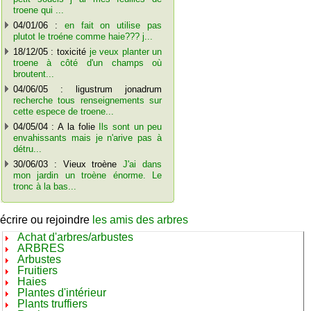
troene qui ...
04/01/06 :
en fait on utilise pas
plutot le troéne comme haie??? j...
18/12/05 : toxicité
je veux planter un
troene à côté d'un champs où
broutent...
04/06/05 : ligustrum jonadrum
recherche tous renseignements sur
cette espece de troene...
04/05/04 : A la folie
Ils sont un peu
envahissants mais je n'arive pas à
détru...
30/06/03 : Vieux troène
J'ai dans
mon jardin un troène énorme. Le
tronc à la bas...
écrire ou rejoindre
les amis des arbres
Achat d'arbres/arbustes
ARBRES
Arbustes
Fruitiers
Haies
Plantes d'intérieur
Plants truffiers