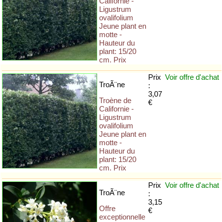
Californie -
Ligustrum
ovalifolium
Jeune plant en
motte -
Hauteur du
plant: 15/20
cm. Prix
Prix
Voir offre
d'achat
TroÃ¨ne
:
3,07
Troène de
€
Californie -
Ligustrum
ovalifolium
Jeune plant en
motte -
Hauteur du
plant: 15/20
cm. Prix
Prix
Voir offre
d'achat
TroÃ¨ne
:
3,15
Offre
€
exceptionnelle