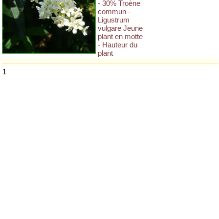
- 30% Troène
commun -
Ligustrum
vulgare Jeune
plant en motte
- Hauteur du
plant
1