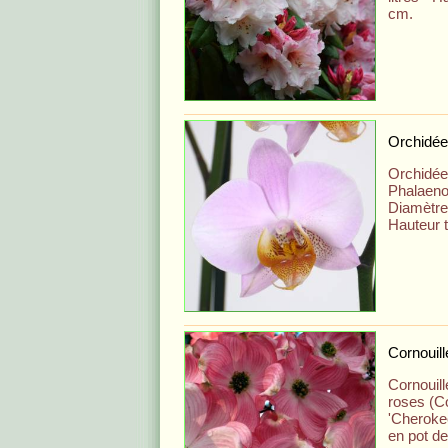
cm.
Orchidée
Orchidée
Phalaenop
Diamètre
Hauteur t
Cornouill
Cornouill
roses (C
'Cherokee
en pot de 