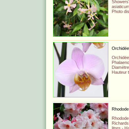
Showers
asiaticu
Photo dis
Orchidée
Orchidée
Phalaenop
Diamètre
Hauteur t
Rhodode
Rhododen
Richards'
litres - 