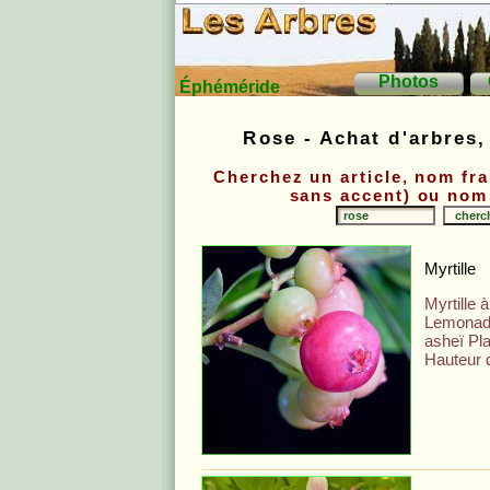
Photos
Éphéméride
Rose - Achat d'arbres,
Cherchez un article, nom fra
sans accent) ou nom 
Myrtille
Myrtille 
Lemonad
asheï Pla
Hauteur 