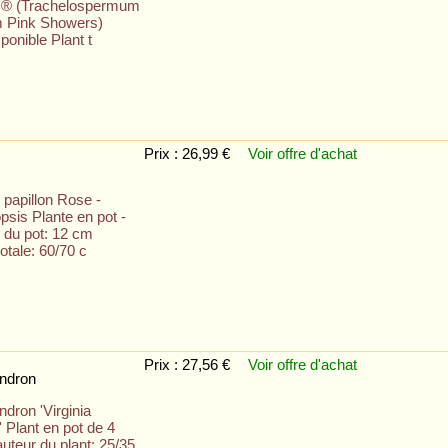
'® (Trachelospermum
m Pink Showers)
ponible Plant t
Prix : 26,99 €
Voir offre
d'achat
 papillon Rose -
sis Plante en pot -
 du pot: 12 cm
otale: 60/70 c
Prix : 27,56 €
Voir offre
d'achat
ndron
dron 'Virginia
 Plant en pot de 4
Hauteur du plant: 25/35