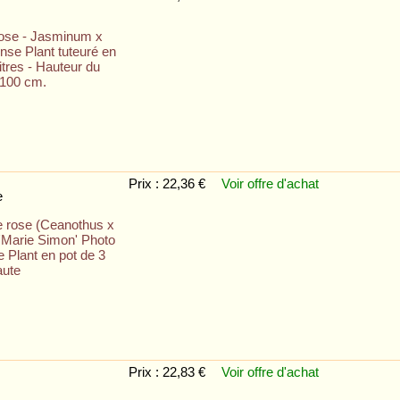
ose - Jasminum x
nse Plant tuteuré en
litres - Hauteur du
/100 cm.
Prix : 22,36 €
Voir offre
d'achat
e
 rose (Ceanothus x
 'Marie Simon' Photo
e Plant en pot de 3
aute
Prix : 22,83 €
Voir offre
d'achat