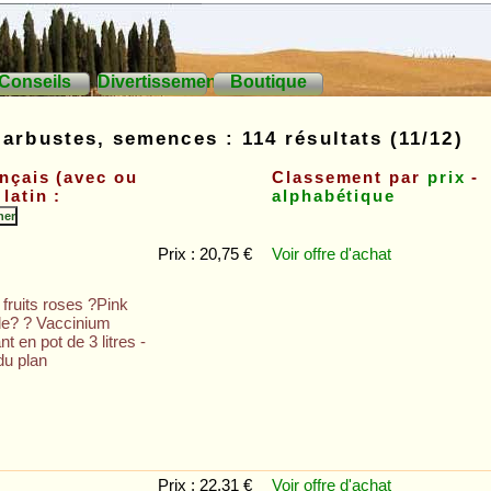
Conseils
Divertissements
Boutique
 arbustes, semences : 114 résultats (11/12)
nçais (avec ou
Classement par
prix
-
latin :
alphabétique
Prix : 20,75 €
Voir offre
d'achat
à fruits roses ?Pink
e? ? Vaccinium
nt en pot de 3 litres -
du plan
Prix : 22,31 €
Voir offre
d'achat