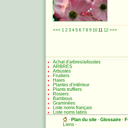
<<<
1
2
3
4
5
6
7
8
9
10
11
12
>>>
Achat d'arbres/arbustes
ARBRES
Arbustes
Fruitiers
Haies
Plantes d'intérieur
Plants truffiers
Rosiers
Bambous
Graminées
Liste noms français
Liste noms latins
·
Plan du site
·
Glossaire
·
F
Liens
·