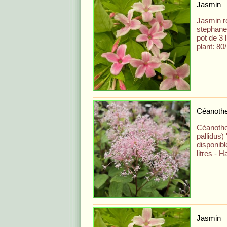
Jasmin
Jasmin r
stephane
pot de 3 
plant: 80
Céanoth
Céanothe
pallidus)
disponibl
litres - H
Jasmin