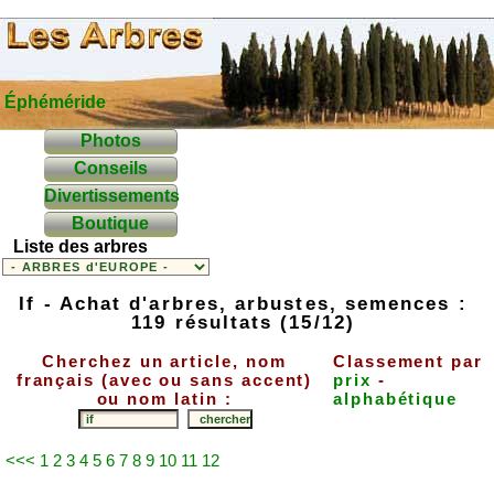
Éphéméride
Photos
Conseils
Divertissements
Boutique
Liste des arbres
If - Achat d'arbres, arbustes, semences :
119 résultats (15/12)
Cherchez un article, nom
Classement par
français (avec ou sans accent)
prix
-
ou nom latin :
alphabétique
<<<
1
2
3
4
5
6
7
8
9
10
11
12