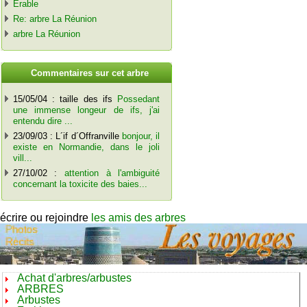
Erable
Re: arbre La Réunion
arbre La Réunion
C
ommentaires sur cet arbre
15/05/04 : taille des ifs
Possedant
une immense longeur de ifs, j'ai
entendu dire ...
23/09/03 : L´if d´Offranville
bonjour, il
existe en Normandie, dans le joli
vill...
27/10/02 :
attention à l'ambiguité
concernant la toxicite des baies...
écrire ou rejoindre
les amis des arbres
Achat d'arbres/arbustes
ARBRES
Arbustes