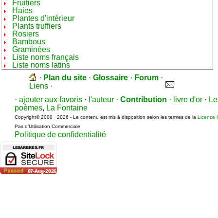
Fruitiers
Haies
Plantes d'intérieur
Plants truffiers
Rosiers
Bambous
Graminées
Liste noms français
Liste noms latins
·
Plan du site
·
Glossaire
·
Forum
·
Liens
·
·
ajouter aux favoris
·
l'auteur
·
Contribution
·
livre d'or
·
Le
poèmes
,
La Fontaine
Copyright© 2000 · 2026 - Le contenu est mis à disposition selon les termes de la
Licence 
Pas d’Utilisation Commerciale
Politique de confidentialité