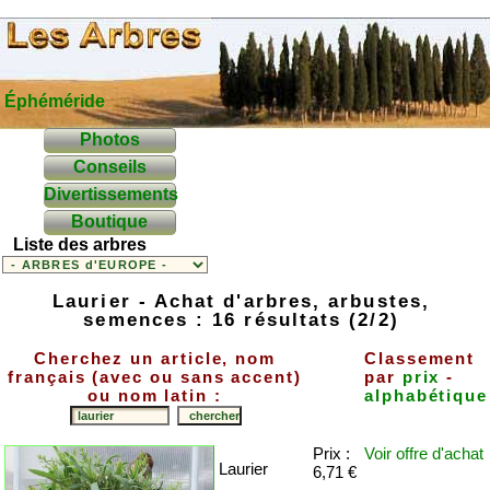
Éphéméride
Photos
Conseils
Divertissements
Boutique
Liste des arbres
Laurier - Achat d'arbres, arbustes,
semences : 16 résultats (2/2)
Cherchez un article, nom
Classement
français (avec ou sans accent)
par
prix
-
ou nom latin :
alphabétique
Prix :
Voir offre
d'achat
Laurier
6,71 €