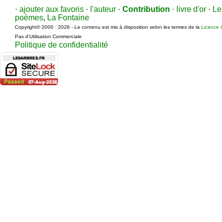
·
ajouter aux favoris
·
l'auteur
·
Contribution
·
livre d'or
·
Le
poèmes
,
La Fontaine
Copyright© 2000 · 2026 - Le contenu est mis à disposition selon les termes de la
Licence 
Pas d’Utilisation Commerciale
Politique de confidentialité