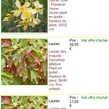
Laurier rose
- Floraison
Jaune
Jeune plant
en godet -
Hauteur du
plant: 10/15
cm.
Prix :
Voir offre
d'achat
Laurier
16,59
€
Laurier des
Iroquois -
Sassafras
albidum
Plant en
godet -
Hauteur du
plant: 30/40
cm. Prix
unitaire
Prix :
Voir offre
d'achat
Laurier
17,63
€
Laurier des