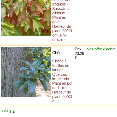
Iroquois -
Sassafras
albidum
Plant en
godet -
Hauteur du
plant: 30/40
cm. Prix
unitaire
Prix :
Voir offre
d'achat
Chêne
20,28
€
Chêne à
feuilles de
laurier -
Quercus
imbricaria
Plant en pot
de 1 litre -
Hauteur du
plant: 60/80
c
<<<
1
2