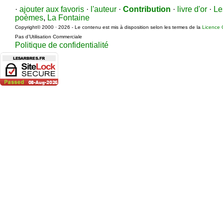
·
ajouter aux favoris
·
l'auteur
·
Contribution
·
livre d'or
·
Le
poèmes
,
La Fontaine
Copyright© 2000 · 2026 - Le contenu est mis à disposition selon les termes de la
Licence 
Pas d’Utilisation Commerciale
Politique de confidentialité