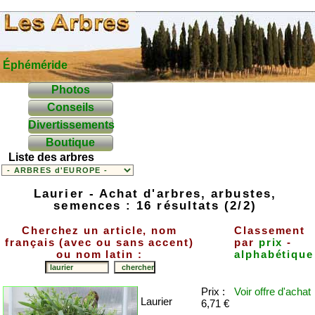
Éphéméride
Photos
Conseils
Divertissements
Boutique
Liste des arbres
Laurier - Achat d'arbres, arbustes,
semences : 16 résultats (2/2)
Cherchez un article, nom
Classement
français (avec ou sans accent)
par
prix
-
ou nom latin :
alphabétique
Prix :
Voir offre
d'achat
Laurier
6,71 €