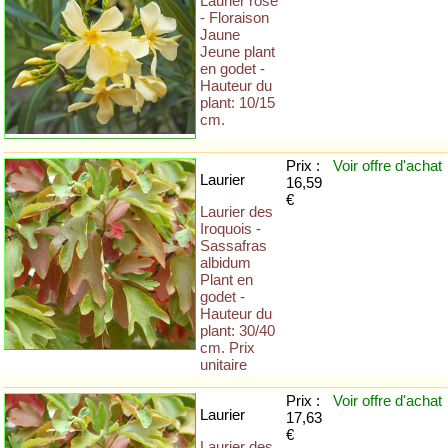
Laurier rose
- Floraison
Jaune
Jeune plant
en godet -
Hauteur du
plant: 10/15
cm.
Prix :
Voir offre
d'achat
Laurier
16,59
€
Laurier des
Iroquois -
Sassafras
albidum
Plant en
godet -
Hauteur du
plant: 30/40
cm. Prix
unitaire
Prix :
Voir offre
d'achat
Laurier
17,63
€
Laurier des