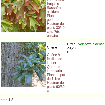
Iroquois -
Sassafras
albidum
Plant en
godet -
Hauteur du
plant: 30/40
cm. Prix
unitaire
Prix :
Voir offre
d'achat
Chêne
20,28
€
Chêne à
feuilles de
laurier -
Quercus
imbricaria
Plant en pot
de 1 litre -
Hauteur du
plant: 60/80
c
<<<
1
2