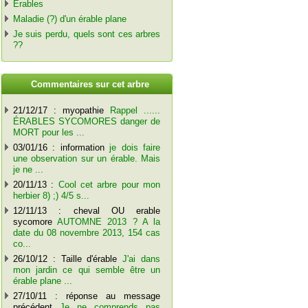
Érables
Maladie (?) d'un érable plane
Je suis perdu, quels sont ces arbres
??
C
ommentaires sur cet arbre
21/12/17 : myopathie
Rappel ......
ÉRABLES SYCOMORES danger de
MORT pour les ...
03/01/16 : information
je dois faire
une observation sur un érable. Mais
je ne ...
20/11/13 :
Cool cet arbre pour mon
herbier 8) ;) 4/5 s...
12/11/13 : cheval OU erable
sycomore
AUTOMNE 2013 ? A la
date du 08 novembre 2013, 154 cas
co...
26/10/12 : Taille d'érable
J'ai dans
mon jardin ce qui semble être un
érable plane ...
27/10/11 : réponse au message
précédent
Je ne comprends pas