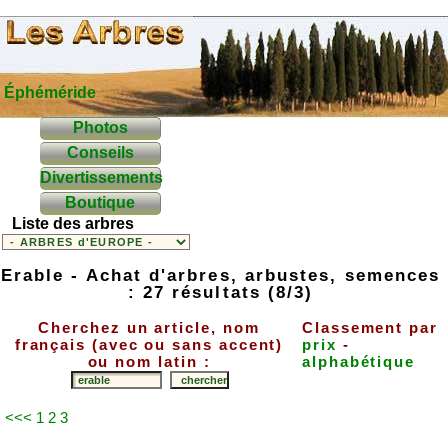
Éphéméride
Photos
Conseils
Divertissements
Boutique
Liste des arbres
Erable - Achat d'arbres, arbustes, semences
: 27 résultats (8/3)
Cherchez un article, nom
Classement par
français (avec ou sans accent)
prix
-
ou nom latin :
alphabétique
<<<
1
2
3