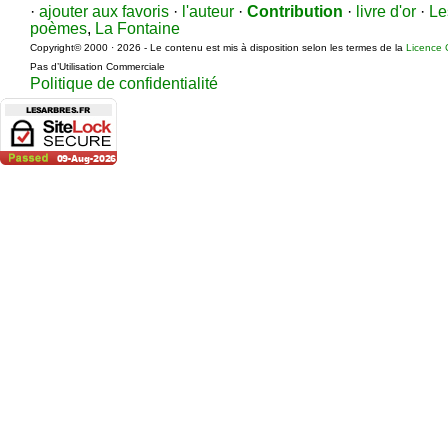
·
ajouter aux favoris
·
l'auteur
·
Contribution
·
livre d'or
·
Le
poèmes
,
La Fontaine
Copyright© 2000 · 2026 - Le contenu est mis à disposition selon les termes de la
Licence 
Pas d’Utilisation Commerciale
Politique de confidentialité