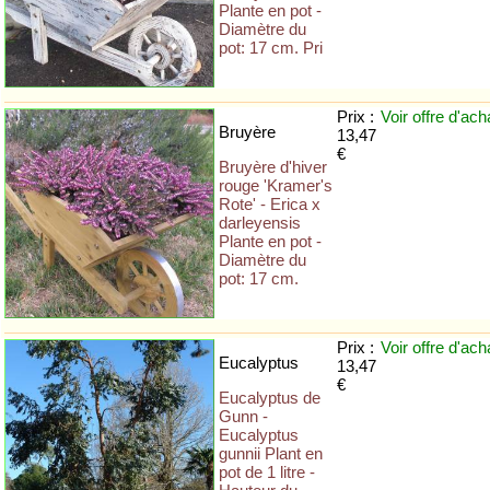
Plante en pot -
Diamètre du
pot: 17 cm. Pri
Prix :
Voir offre
d'ach
Bruyère
13,47
€
Bruyère d'hiver
rouge 'Kramer's
Rote' - Erica x
darleyensis
Plante en pot -
Diamètre du
pot: 17 cm.
Prix :
Voir offre
d'ach
Eucalyptus
13,47
€
Eucalyptus de
Gunn -
Eucalyptus
gunnii Plant en
pot de 1 litre -