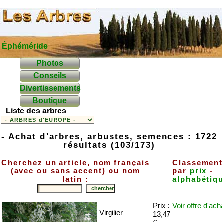
Éphéméride
Photos
Conseils
Divertissements
Boutique
Liste des arbres
- Achat d'arbres, arbustes, semences : 1722
résultats (103/173)
Cherchez un article, nom français
Classemen
(avec ou sans accent) ou nom
par
prix
-
latin :
alphabétiq
Prix :
Voir offre
d'ach
Virgilier
13,47