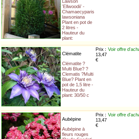
Lawson
'Ellwoodii' -
Chamaecyparis
lawsoniana
Plant en pot de
2 litres -
Hauteur du
plant:
Prix :
Voir offre
d'ach
Clématite
13,47
€
Clématite ?
Multi Blue? ?
Clematis ?Multi
Blue? Plant en
pot de 1,5 litre -
Hauteur du
plant: 30/50 c
Prix :
Voir offre
d'ach
Aubépine
13,47
€
Aubépine à
fleurs rouges