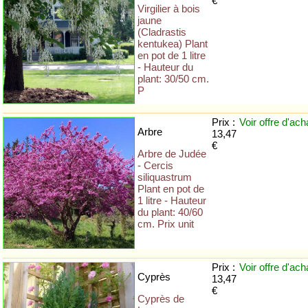
€
Virgilier à bois
jaune
(Cladrastis
kentukea) Plant
en pot de 1 litre
- Hauteur du
plant: 30/50 cm.
P
Prix :
Voir offre
d'ach
Arbre
13,47
€
Arbre de Judée
- Cercis
siliquastrum
Plant en pot de
1 litre - Hauteur
du plant: 40/60
cm. Prix unit
Prix :
Voir offre
d'ach
Cyprès
13,47
€
Cyprès de