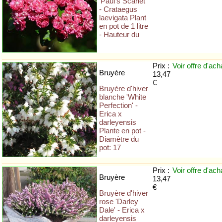
'Paul's Scarlet'
- Crataegus
laevigata Plant
en pot de 1 litre
- Hauteur du
Prix :
Voir offre
d'ach
Bruyère
13,47
€
Bruyère d'hiver
blanche 'White
Perfection' -
Erica x
darleyensis
Plante en pot -
Diamètre du
pot: 17
Prix :
Voir offre
d'ach
Bruyère
13,47
€
Bruyère d'hiver
rose 'Darley
Dale' - Erica x
darleyensis