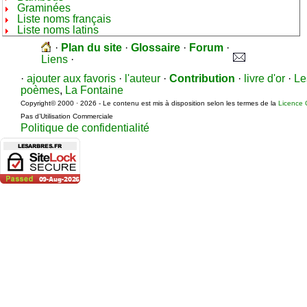
Graminées
Liste noms français
Liste noms latins
·
Plan du site
·
Glossaire
·
Forum
·
Liens
·
·
ajouter aux favoris
·
l'auteur
·
Contribution
·
livre d'or
·
Le
poèmes
,
La Fontaine
Copyright© 2000 · 2026 - Le contenu est mis à disposition selon les termes de la
Licence 
Pas d’Utilisation Commerciale
Politique de confidentialité