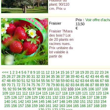
Hauteur du
plant: 90/110
cm. Prix u
Prix :
Voir offre
d'ach
Fraisier
13,50
€
Fraisier ?Mara
des bois? Lot
de 20 plants en
racines nues.
Prix unitaire du
lot valable à
partir de
<<<
1
2
3
4
5
6
7
8
9
10
11
12
13
14
15
16
17
18
19
20
21
22
23
24
25
26
27
28
29
30
31
32
33
34
35
36
37
38
39
40
41
42
43
44
45
46
47
48
49
50
51
52
53
54
55
56
57
58
59
60
61
62
63
64
65
66
67
68
69
70
71
72
73
74
75
76
77
78
79
80
81
82
83
84
85
86
87
88
89
90
91
92
93
94
95
96
97
98
99
100
101
102
103
104
105
106
107
108
109
110
111
112
113
114
115
116
117
118
119
120
121
122
123
124
125
126
127
128
129
130
131
132
133
134
135
136
137
138
139
140
141
142
143
144
145
146
147
148
149
150
151
152
153
154
155
156
157
158
159
160
161
162
163
164
165
166
167
168
169
170
171
172
173
>>>