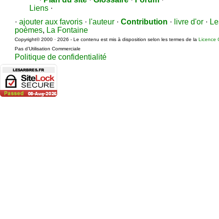
Liens
·
·
ajouter aux favoris
·
l'auteur
·
Contribution
·
livre d'or
·
Le
poèmes
,
La Fontaine
Copyright© 2000 · 2026 - Le contenu est mis à disposition selon les termes de la
Licence 
Pas d’Utilisation Commerciale
Politique de confidentialité