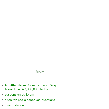
Voir les sujets du
forum
sur cet
arbre
A Little Nerve Goes a Long Way
Toward the $27,000,000 Jackpot
suspension du forum
n'hésitez pas à poser vos questions
forum relancé