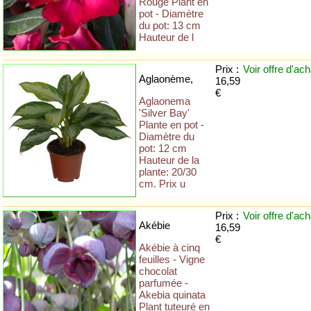
Rouge Plant en
pot - Diamètre
du pot: 13 cm
Hauteur de l
Prix :
Voir offre
d'ach
Aglaonème,
16,59
€
Aglaonema
'Silver Bay'
Plante en pot -
Diamètre du
pot: 12 cm
Hauteur de la
plante: 20/30
cm. Prix u
Prix :
Voir offre
d'ach
Akébie
16,59
€
Akébie à cinq
feuilles - Vigne
chocolat
parfumée -
Akebia quinata
Plant tuteuré en