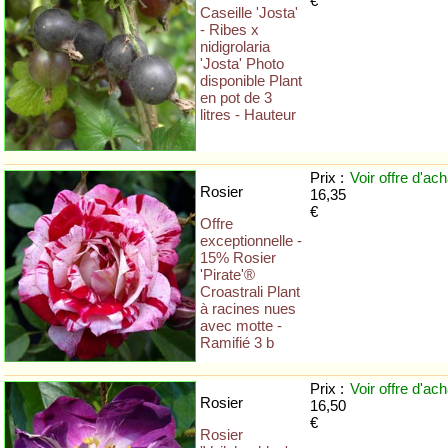
€
Caseille 'Josta'
- Ribes x
nidigrolaria
'Josta' Photo
disponible Plant
en pot de 3
litres - Hauteur
Prix :
Voir offre
d'ach
Rosier
16,35
€
Offre
exceptionnelle -
15% Rosier
'Pirate'®
Croastrali Plant
à racines nues
avec motte -
Ramifié 3 b
Prix :
Voir offre
d'ach
Rosier
16,50
€
Rosier