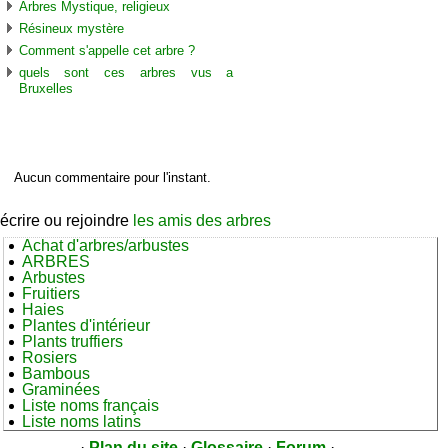
Arbres Mystique, religieux
Résineux mystère
Comment s'appelle cet arbre ?
quels sont ces arbres vus a
Bruxelles
C
ommentaires sur cet arbre
Aucun commentaire pour l'instant.
écrire ou rejoindre
les amis des arbres
Achat d'arbres/arbustes
ARBRES
Arbustes
Fruitiers
Haies
Plantes d'intérieur
Plants truffiers
Rosiers
Bambous
Graminées
Liste noms français
Liste noms latins
·
Plan du site
·
Glossaire
·
Forum
·