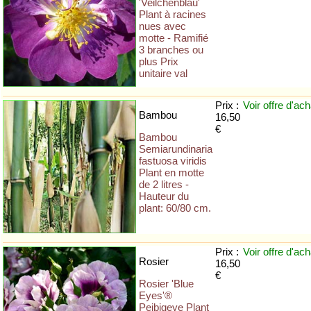
'Veilchenblau'
Plant à racines
nues avec
motte - Ramifié
3 branches ou
plus Prix
unitaire val
Prix :
Voir offre
d'ach
Bambou
16,50
€
Bambou
Semiarundinaria
fastuosa viridis
Plant en motte
de 2 litres -
Hauteur du
plant: 60/80 cm.
Prix :
Voir offre
d'ach
Rosier
16,50
€
Rosier 'Blue
Eyes'®
Pejbigeye Plant