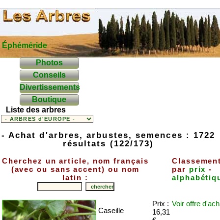
Éphéméride
Photos
Conseils
Divertissements
Boutique
Liste des arbres
- Achat d'arbres, arbustes, semences : 1722
résultats (122/173)
Cherchez un article, nom français
Classemen
(avec ou sans accent) ou nom
par
prix
-
latin :
alphabétiq
Prix :
Voir offre
d'ach
Caseille
16,31