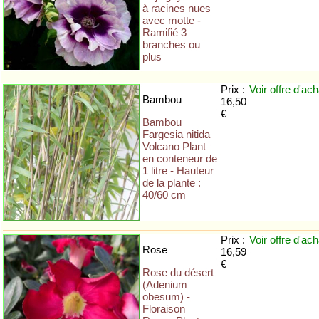
à racines nues
avec motte -
Ramifié 3
branches ou
plus
Prix :
Voir offre
d'ach
Bambou
16,50
€
Bambou
Fargesia nitida
Volcano Plant
en conteneur de
1 litre - Hauteur
de la plante :
40/60 cm
Prix :
Voir offre
d'ach
Rose
16,59
€
Rose du désert
(Adenium
obesum) -
Floraison