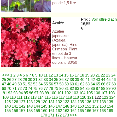
pot de 1,5 litre
Prix :
Voir offre
d'ach
Azalée
16,59
€
Azalée
japonaise
(Azalea
japonica) 'Hino
Crimson' Plant
en pot de 3
litres - Hauteur
du plant: 30/50
<<<
1
2
3
4
5
6
7
8
9
10
11
12
13
14
15
16
17
18
19
20
21
22
23
24
25
26
27
28
29
30
31
32
33
34
35
36
37
38
39
40
41
42
43
44
45
46
47
48
49
50
51
52
53
54
55
56
57
58
59
60
61
62
63
64
65
66
67
68
69
70
71
72
73
74
75
76
77
78
79
80
81
82
83
84
85
86
87
88
89
90
91
92
93
94
95
96
97
98
99
100
101
102
103
104
105
106
107
108
109
110
111
112
113
114
115
116
117
118
119
120
121
122
123
124
125
126
127
128
129
130
131
132
133
134
135
136
137
138
139
140
141
142
143
144
145
146
147
148
149
150
151
152
153
154
155
156
157
158
159
160
161
162
163
164
165
166
167
168
169
170
171
172
173
>>>