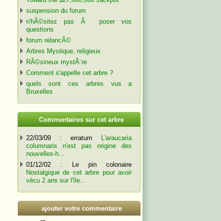
suspension du forum
n'hÃ©sitez pas Ã poser vos
questions
forum relancÃ©
Arbres Mystique, religieux
RÃ©sineux mystÃ¨re
Comment s'appelle cet arbre ?
quels sont ces arbres vus a
Bruxelles
C
ommentaires sur cet arbre
22/03/09 : erratum
L'araucaria
columnaris n'est pas origine des
nouvelles-h...
01/12/02 : Le pin colonaire
Nostalgique de cet arbre pour avoir
vécu 2 ans sur l'île...
ajouter votre commentaire