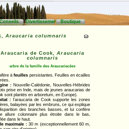
Conseils
Divertissements
Boutique
k,
Araucaria columnaris
Araucaria de Cook
, Araucaria
columnaris
arbre de la famille des Araucariacées
ifère à
feuilles
persistantes. Feuilles en écailles
rées.
gine :
Nouvelle-Calédonie, Nouvelles-Hébrides
oto prise en Inde, mais de jeunes araucarias de
k sont plantés en arboretum, en Europe).
itat :
l'araucaria de Cook supporte les zones
ières, balayées par les embruns, ce qui explique
disparition des branches basses, et lui confère
te allure colonnaire plus étroite dans le bas,
flée dans le haut.
lle maximale :
30 m (exceptionnellement 60 m,