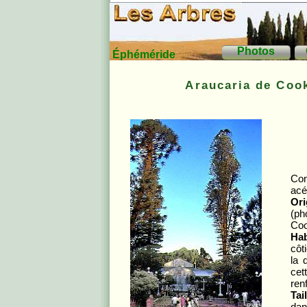
Photos
Éphéméride
Araucaria de Coo
Con
acé
Ori
(ph
Coo
Hab
côt
la 
cet
ren
Tai