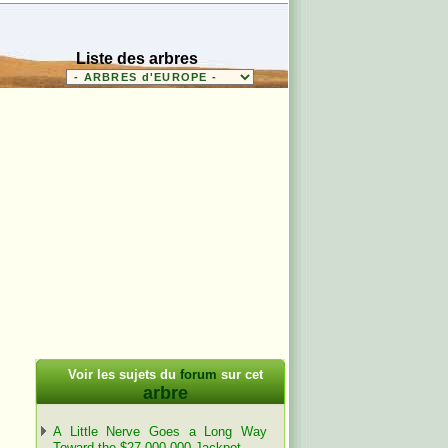
Liste des arbres
Voir les sujets du
forum
sur cet
arbre
A Little Nerve Goes a Long Way
Toward the $27,000,000 Jackpot