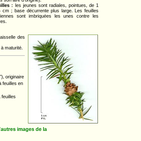
s son aire d'origine).
illes :
les jeunes sont radiales, pointues, de 1
5 cm ; base décurrente plus large. Les feuilles
iennes sont imbriquées les unes contre les
res.
aisselle des
 à maturité.
"), originaire
 feuilles en
 feuilles
utres images de la