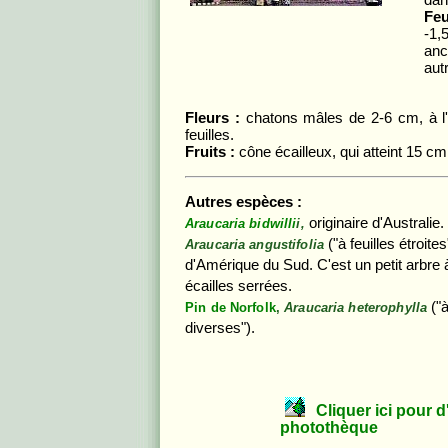
dan
Feu
-1,
anc
aut
Fleurs :
chatons mâles de 2-6 cm, à l'
feuilles.
Fruits :
cône écailleux, qui atteint 15 cm
Autres espèces :
originaire d'Australie.
Araucaria bidwilli
i,
("à feuilles étroites
Araucaria angustifolia
d'Amérique du Sud. C'est un petit arbre à
écailles serrées.
("à
Pin de Norfolk
,
Araucaria heterophylla
diverses").
Cliquer ici pour d'a
photothèque