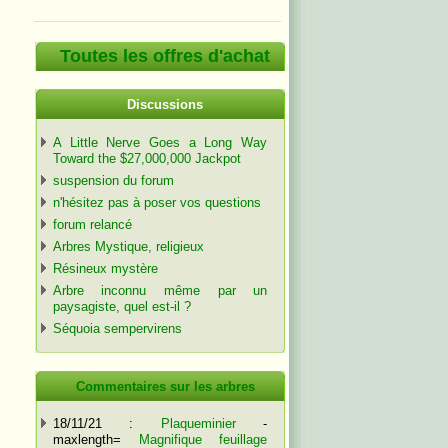
Toutes les offres d'achat
Discussions
A Little Nerve Goes a Long Way
Toward the $27,000,000 Jackpot
suspension du forum
n'hésitez pas à poser vos questions
forum relancé
Arbres Mystique, religieux
Résineux mystère
Arbre inconnu même par un
paysagiste, quel est-il ?
Séquoia sempervirens
Commentaires sur les arbres
18/11/21 :
Plaqueminier
-
maxlength=
Magnifique feuillage