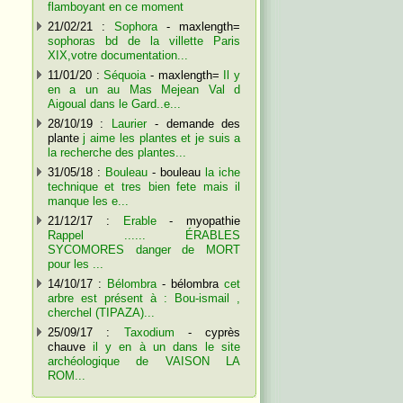
flamboyant en ce moment
21/02/21 :
Sophora
- maxlength=
sophoras bd de la villette Paris
XIX,votre documentation...
11/01/20 :
Séquoia
- maxlength=
Il y
en a un au Mas Mejean Val d
Aigoual dans le Gard..e...
28/10/19 :
Laurier
- demande des
plante
j aime les plantes et je suis a
la recherche des plantes...
31/05/18 :
Bouleau
- bouleau
la iche
technique et tres bien fete mais il
manque les e...
21/12/17 :
Erable
- myopathie
Rappel ...... ÉRABLES
SYCOMORES danger de MORT
pour les ...
14/10/17 :
Bélombra
- bélombra
cet
arbre est présent à : Bou-ismail ,
cherchel (TIPAZA)...
25/09/17 :
Taxodium
- cyprès
chauve
il y en à un dans le site
archéologique de VAISON LA
ROM...