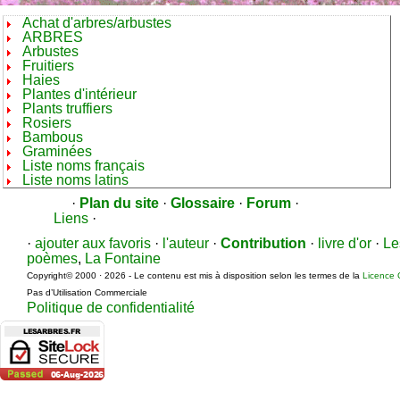
Achat d'arbres/arbustes
ARBRES
Arbustes
Fruitiers
Haies
Plantes d'intérieur
Plants truffiers
Rosiers
Bambous
Graminées
Liste noms français
Liste noms latins
·
Plan du site
·
Glossaire
·
Forum
·
Liens
·
·
ajouter aux favoris
·
l'auteur
·
Contribution
·
livre d'or
·
Le
poèmes
,
La Fontaine
Copyright© 2000 · 2026 - Le contenu est mis à disposition selon les termes de la
Licence 
Pas d’Utilisation Commerciale
Politique de confidentialité