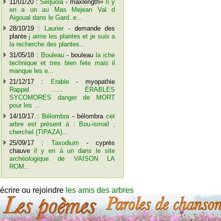
11/01/20 :
Séquoia
- maxlength=
Il y
en a un au Mas Mejean Val d
Aigoual dans le Gard..e...
28/10/19 :
Laurier
- demande des
plante
j aime les plantes et je suis a
la recherche des plantes...
31/05/18 :
Bouleau
- bouleau
la iche
technique et tres bien fete mais il
manque les e...
21/12/17 :
Erable
- myopathie
Rappel ...... ÉRABLES
SYCOMORES danger de MORT
pour les ...
14/10/17 :
Bélombra
- bélombra
cet
arbre est présent à : Bou-ismail ,
cherchel (TIPAZA)...
25/09/17 :
Taxodium
- cyprès
chauve
il y en à un dans le site
archéologique de VAISON LA
ROM...
écrire ou rejoindre
les amis des arbres