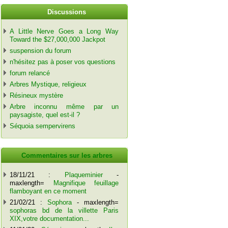
Discussions
A Little Nerve Goes a Long Way
Toward the $27,000,000 Jackpot
suspension du forum
n'hésitez pas à poser vos questions
forum relancé
Arbres Mystique, religieux
Résineux mystère
Arbre inconnu même par un
paysagiste, quel est-il ?
Séquoia sempervirens
Commentaires sur les arbres
18/11/21 :
Plaqueminier
-
maxlength=
Magnifique feuillage
flamboyant en ce moment
21/02/21 :
Sophora
- maxlength=
sophoras bd de la villette Paris
XIX,votre documentation...