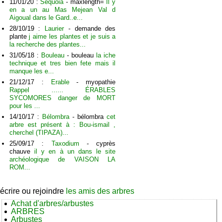
11/01/20 :
Séquoia
- maxlength=
Il y
en a un au Mas Mejean Val d
Aigoual dans le Gard..e...
28/10/19 :
Laurier
- demande des
plante
j aime les plantes et je suis a
la recherche des plantes...
31/05/18 :
Bouleau
- bouleau
la iche
technique et tres bien fete mais il
manque les e...
21/12/17 :
Erable
- myopathie
Rappel ...... ÉRABLES
SYCOMORES danger de MORT
pour les ...
14/10/17 :
Bélombra
- bélombra
cet
arbre est présent à : Bou-ismail ,
cherchel (TIPAZA)...
25/09/17 :
Taxodium
- cyprès
chauve
il y en à un dans le site
archéologique de VAISON LA
ROM...
écrire ou rejoindre
les amis des arbres
Achat d'arbres/arbustes
ARBRES
Arbustes