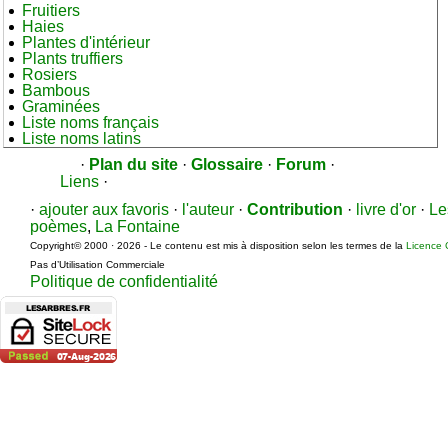
Fruitiers
Haies
Plantes d'intérieur
Plants truffiers
Rosiers
Bambous
Graminées
Liste noms français
Liste noms latins
·
Plan du site
·
Glossaire
·
Forum
·
Liens
·
·
ajouter aux favoris
·
l'auteur
·
Contribution
·
livre d'or
·
Le
poèmes
,
La Fontaine
Copyright© 2000 · 2026 - Le contenu est mis à disposition selon les termes de la
Licence 
Pas d’Utilisation Commerciale
Politique de confidentialité