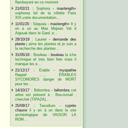
flamboyant en ce moment
21/02/21 :
Sophora
- maxlength=
sophoras bd de la villette Paris
XIX,votre documentation...
11/01/20 :
Séquoia
- maxlength=
Il y
en a un au Mas Mejean Val d
Aigoual dans le Gard..e...
28/10/19 :
Laurier
- demande des
plante
j aime les plantes et je suis a
la recherche des plantes...
31/05/18 :
Bouleau
- bouleau
la iche
technique et tres bien fete mais il
manque les e...
21/12/17 :
Erable
- myopathie
Rappel ...... ÉRABLES
SYCOMORES danger de MORT
pour les ...
14/10/17 :
Bélombra
- bélombra
cet
arbre est présent à : Bou-ismail ,
cherchel (TIPAZA)...
25/09/17 :
Taxodium
- cyprès
chauve
il y en à un dans le site
archéologique de VAISON LA
ROM...