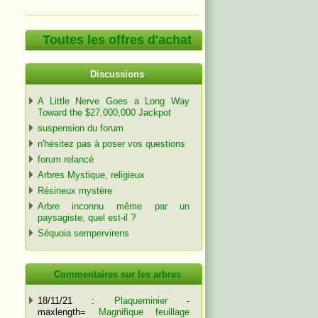
Toutes les offres d'achat
Discussions
A Little Nerve Goes a Long Way
Toward the $27,000,000 Jackpot
suspension du forum
n'hésitez pas à poser vos questions
forum relancé
Arbres Mystique, religieux
Résineux mystère
Arbre inconnu même par un
paysagiste, quel est-il ?
Séquoia sempervirens
Commentaires sur les arbres
18/11/21 :
Plaqueminier
-
maxlength=
Magnifique feuillage