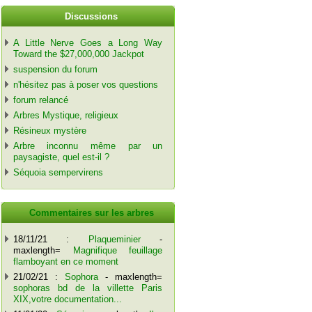
Discussions
A Little Nerve Goes a Long Way
Toward the $27,000,000 Jackpot
suspension du forum
n'hésitez pas à poser vos questions
forum relancé
Arbres Mystique, religieux
Résineux mystère
Arbre inconnu même par un
paysagiste, quel est-il ?
Séquoia sempervirens
Commentaires sur les arbres
18/11/21 :
Plaqueminier
-
maxlength=
Magnifique feuillage
flamboyant en ce moment
21/02/21 :
Sophora
- maxlength=
sophoras bd de la villette Paris
XIX,votre documentation...