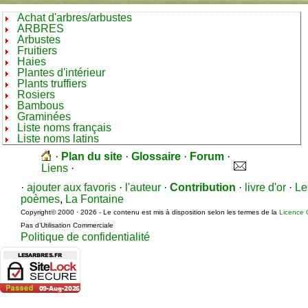
Achat d'arbres/arbustes
ARBRES
Arbustes
Fruitiers
Haies
Plantes d'intérieur
Plants truffiers
Rosiers
Bambous
Graminées
Liste noms français
Liste noms latins
·
Plan du site
·
Glossaire
·
Forum
·
Liens
·
·
ajouter aux favoris
·
l'auteur
·
Contribution
·
livre d'or
·
Le
poèmes
,
La Fontaine
Copyright© 2000 · 2026 - Le contenu est mis à disposition selon les termes de la
Licence 
Pas d’Utilisation Commerciale
Politique de confidentialité