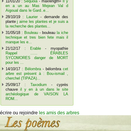
11/01/20 :
Séquoia
- maxlength=
Il y
en a un au Mas Mejean Val d
Aigoual dans le Gard..e...
28/10/19 :
Laurier
- demande des
plante
j aime les plantes et je suis a
la recherche des plantes...
31/05/18 :
Bouleau
- bouleau
la iche
technique et tres bien fete mais il
manque les e...
21/12/17 :
Erable
- myopathie
Rappel ...... ÉRABLES
SYCOMORES danger de MORT
pour les ...
14/10/17 :
Bélombra
- bélombra
cet
arbre est présent à : Bou-ismail ,
cherchel (TIPAZA)...
25/09/17 :
Taxodium
- cyprès
chauve
il y en à un dans le site
archéologique de VAISON LA
ROM...
écrire ou rejoindre
les amis des arbres