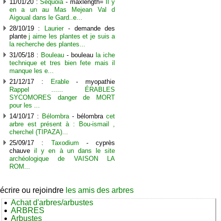
11/01/20 :
Séquoia
- maxlength=
Il y
en a un au Mas Mejean Val d
Aigoual dans le Gard..e...
28/10/19 :
Laurier
- demande des
plante
j aime les plantes et je suis a
la recherche des plantes...
31/05/18 :
Bouleau
- bouleau
la iche
technique et tres bien fete mais il
manque les e...
21/12/17 :
Erable
- myopathie
Rappel ...... ÉRABLES
SYCOMORES danger de MORT
pour les ...
14/10/17 :
Bélombra
- bélombra
cet
arbre est présent à : Bou-ismail ,
cherchel (TIPAZA)...
25/09/17 :
Taxodium
- cyprès
chauve
il y en à un dans le site
archéologique de VAISON LA
ROM...
écrire ou rejoindre
les amis des arbres
Achat d'arbres/arbustes
ARBRES
Arbustes