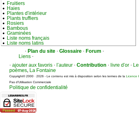
Fruitiers
Haies
Plantes d'intérieur
Plants truffiers
Rosiers
Bambous
Graminées
Liste noms français
Liste noms latins
·
Plan du site
·
Glossaire
·
Forum
·
Liens
·
·
ajouter aux favoris
·
l'auteur
·
Contribution
·
livre d'or
·
Le
poèmes
,
La Fontaine
Copyright© 2000 · 2026 - Le contenu est mis à disposition selon les termes de la
Licence 
Pas d’Utilisation Commerciale
Politique de confidentialité