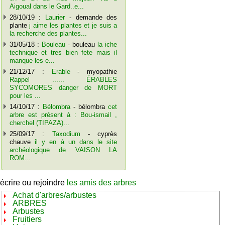
Aigoual dans le Gard..e...
28/10/19 :
Laurier
- demande des
plante
j aime les plantes et je suis a
la recherche des plantes...
31/05/18 :
Bouleau
- bouleau
la iche
technique et tres bien fete mais il
manque les e...
21/12/17 :
Erable
- myopathie
Rappel ...... ÉRABLES
SYCOMORES danger de MORT
pour les ...
14/10/17 :
Bélombra
- bélombra
cet
arbre est présent à : Bou-ismail ,
cherchel (TIPAZA)...
25/09/17 :
Taxodium
- cyprès
chauve
il y en à un dans le site
archéologique de VAISON LA
ROM...
écrire ou rejoindre
les amis des arbres
Achat d'arbres/arbustes
ARBRES
Arbustes
Fruitiers