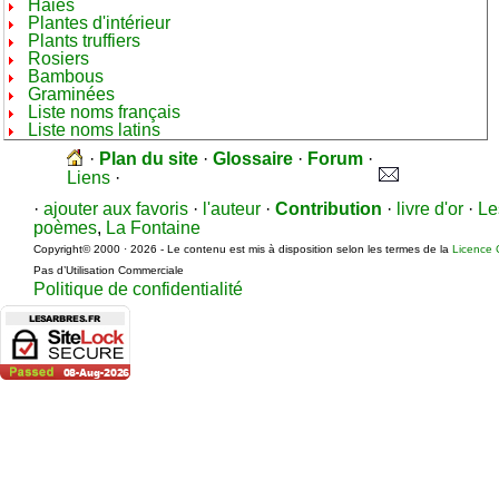
Haies
Plantes d'intérieur
Plants truffiers
Rosiers
Bambous
Graminées
Liste noms français
Liste noms latins
·
Plan du site
·
Glossaire
·
Forum
·
Liens
·
·
ajouter aux favoris
·
l'auteur
·
Contribution
·
livre d'or
·
Le
poèmes
,
La Fontaine
Copyright© 2000 · 2026 - Le contenu est mis à disposition selon les termes de la
Licence 
Pas d’Utilisation Commerciale
Politique de confidentialité