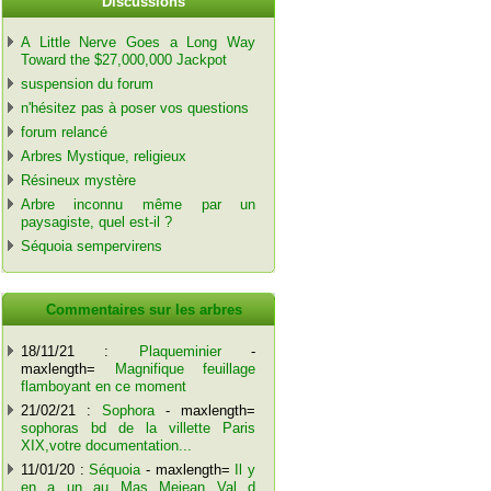
Discussions
A Little Nerve Goes a Long Way
Toward the $27,000,000 Jackpot
suspension du forum
n'hésitez pas à poser vos questions
forum relancé
Arbres Mystique, religieux
Résineux mystère
Arbre inconnu même par un
paysagiste, quel est-il ?
Séquoia sempervirens
Commentaires sur les arbres
18/11/21 :
Plaqueminier
-
maxlength=
Magnifique feuillage
flamboyant en ce moment
21/02/21 :
Sophora
- maxlength=
sophoras bd de la villette Paris
XIX,votre documentation...
11/01/20 :
Séquoia
- maxlength=
Il y
en a un au Mas Mejean Val d