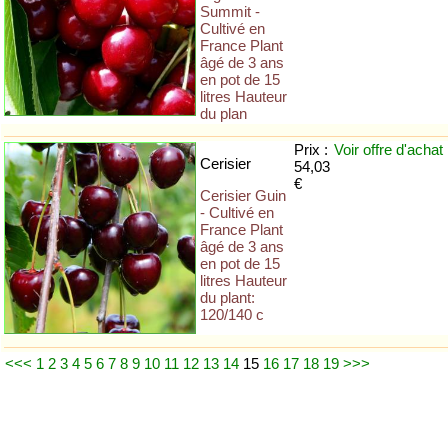
Summit -
Cultivé en
France Plant
âgé de 3 ans
en pot de 15
litres Hauteur
du plan
Prix :
Voir offre
d'achat
Cerisier
54,03
€
Cerisier Guin
- Cultivé en
France Plant
âgé de 3 ans
en pot de 15
litres Hauteur
du plant:
120/140 c
<<<
1
2
3
4
5
6
7
8
9
10
11
12
13
14
15
16
17
18
19
>>>