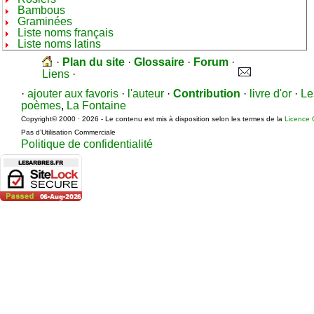
Bambous
Graminées
Liste noms français
Liste noms latins
·
Plan du site
·
Glossaire
·
Forum
·
Liens
·
·
ajouter aux favoris
·
l'auteur
·
Contribution
·
livre d'or
·
Le
poèmes
,
La Fontaine
Copyright© 2000 · 2026 - Le contenu est mis à disposition selon les termes de la
Licence 
Pas d’Utilisation Commerciale
Politique de confidentialité