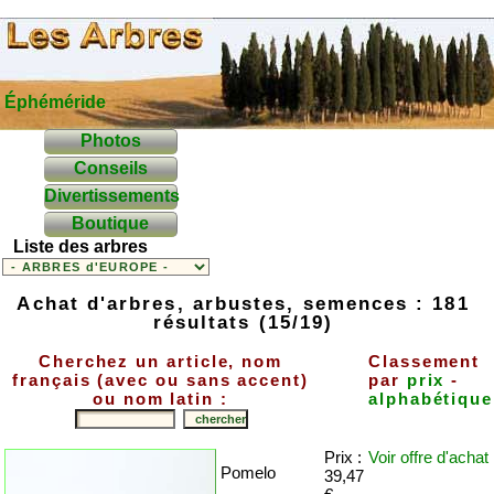
Éphéméride
Photos
Conseils
Divertissements
Boutique
Liste des arbres
Achat d'arbres, arbustes, semences : 181
résultats (15/19)
Cherchez un article, nom
Classement
français (avec ou sans accent)
par
prix
-
ou nom latin :
alphabétique
Prix :
Voir offre
d'achat
Pomelo
39,47