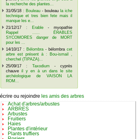
la recherche des plantes...
31/05/18 :
Bouleau
- bouleau
la iche
technique et tres bien fete mais il
manque les e...
21/12/17 :
Erable
- myopathie
Rappel ...... ÉRABLES
SYCOMORES danger de MORT
pour les ...
14/10/17 :
Bélombra
- bélombra
cet
arbre est présent à : Bou-ismail ,
cherchel (TIPAZA)...
25/09/17 :
Taxodium
- cyprès
chauve
il y en à un dans le site
archéologique de VAISON LA
ROM...
écrire ou rejoindre
les amis des arbres
Achat d'arbres/arbustes
ARBRES
Arbustes
Fruitiers
Haies
Plantes d'intérieur
Plants truffiers
Rosiers