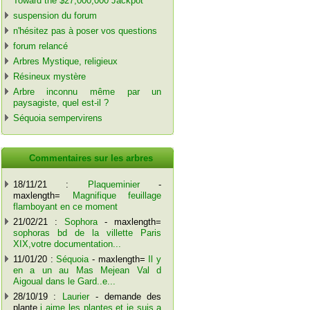
Toward the $27,000,000 Jackpot
suspension du forum
n'hésitez pas à poser vos questions
forum relancé
Arbres Mystique, religieux
Résineux mystère
Arbre inconnu même par un
paysagiste, quel est-il ?
Séquoia sempervirens
Commentaires sur les arbres
18/11/21 :
Plaqueminier
-
maxlength=
Magnifique feuillage
flamboyant en ce moment
21/02/21 :
Sophora
- maxlength=
sophoras bd de la villette Paris
XIX,votre documentation...
11/01/20 :
Séquoia
- maxlength=
Il y
en a un au Mas Mejean Val d
Aigoual dans le Gard..e...
28/10/19 :
Laurier
- demande des
plante
j aime les plantes et je suis a