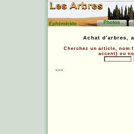
Photos
Éphéméride
Achat d'arbres, a
Cherchez un article, nom 
accent) ou no
<<<