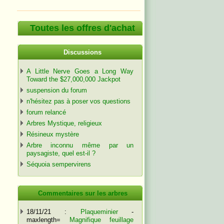
Toutes les offres d'achat
Discussions
A Little Nerve Goes a Long Way
Toward the $27,000,000 Jackpot
suspension du forum
n'hésitez pas à poser vos questions
forum relancé
Arbres Mystique, religieux
Résineux mystère
Arbre inconnu même par un
paysagiste, quel est-il ?
Séquoia sempervirens
Commentaires sur les arbres
18/11/21 :
Plaqueminier
-
maxlength=
Magnifique feuillage