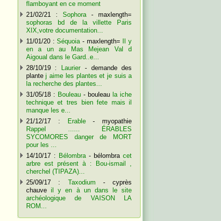
flamboyant en ce moment
21/02/21 :
Sophora
- maxlength=
sophoras bd de la villette Paris
XIX,votre documentation...
11/01/20 :
Séquoia
- maxlength=
Il y
en a un au Mas Mejean Val d
Aigoual dans le Gard..e...
28/10/19 :
Laurier
- demande des
plante
j aime les plantes et je suis a
la recherche des plantes...
31/05/18 :
Bouleau
- bouleau
la iche
technique et tres bien fete mais il
manque les e...
21/12/17 :
Erable
- myopathie
Rappel ...... ÉRABLES
SYCOMORES danger de MORT
pour les ...
14/10/17 :
Bélombra
- bélombra
cet
arbre est présent à : Bou-ismail ,
cherchel (TIPAZA)...
25/09/17 :
Taxodium
- cyprès
chauve
il y en à un dans le site
archéologique de VAISON LA
ROM...