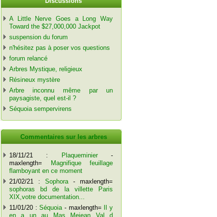
Discussions
A Little Nerve Goes a Long Way
Toward the $27,000,000 Jackpot
suspension du forum
n'hésitez pas à poser vos questions
forum relancé
Arbres Mystique, religieux
Résineux mystère
Arbre inconnu même par un
paysagiste, quel est-il ?
Séquoia sempervirens
Commentaires sur les arbres
18/11/21 :
Plaqueminier
-
maxlength=
Magnifique feuillage
flamboyant en ce moment
21/02/21 :
Sophora
- maxlength=
sophoras bd de la villette Paris
XIX,votre documentation...
11/01/20 :
Séquoia
- maxlength=
Il y
en a un au Mas Mejean Val d