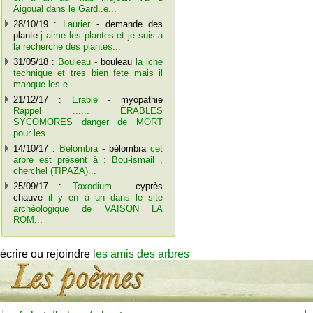
Aigoual dans le Gard..e...
28/10/19 :
Laurier
- demande des
plante
j aime les plantes et je suis a
la recherche des plantes...
31/05/18 :
Bouleau
- bouleau
la iche
technique et tres bien fete mais il
manque les e...
21/12/17 :
Erable
- myopathie
Rappel ...... ÉRABLES
SYCOMORES danger de MORT
pour les ...
14/10/17 :
Bélombra
- bélombra
cet
arbre est présent à : Bou-ismail ,
cherchel (TIPAZA)...
25/09/17 :
Taxodium
- cyprès
chauve
il y en à un dans le site
archéologique de VAISON LA
ROM...
écrire ou rejoindre
les amis des arbres