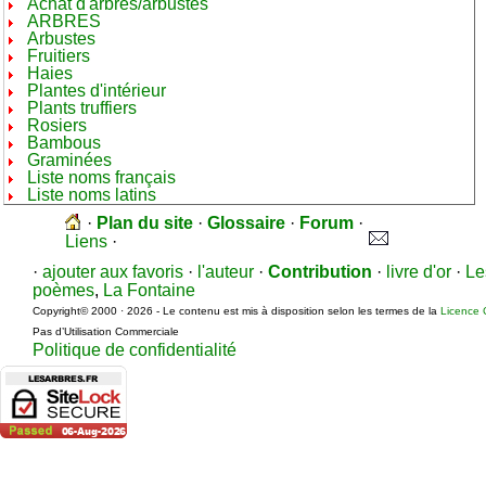
Achat d'arbres/arbustes
ARBRES
Arbustes
Fruitiers
Haies
Plantes d'intérieur
Plants truffiers
Rosiers
Bambous
Graminées
Liste noms français
Liste noms latins
·
Plan du site
·
Glossaire
·
Forum
·
Liens
·
·
ajouter aux favoris
·
l'auteur
·
Contribution
·
livre d'or
·
Le
poèmes
,
La Fontaine
Copyright© 2000 · 2026 - Le contenu est mis à disposition selon les termes de la
Licence 
Pas d’Utilisation Commerciale
Politique de confidentialité