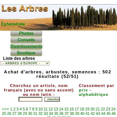
Éphéméride
Photos
Conseils
Divertissements
Boutique
Liste des arbres
Achat d'arbres, arbustes, semences : 502
résultats (52/51)
Cherchez un article, nom
Classement par
français (avec ou sans accent)
prix
-
ou nom latin :
alphabétique
<<<
1
2
3
4
5
6
7
8
9
10
11
12
13
14
15
16
17
18
19
20
21
22
23
24
25
26
27
28
29
30
31
32
33
34
35
36
37
38
39
40
41
42
43
44
45
46