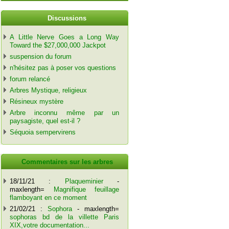
Discussions
A Little Nerve Goes a Long Way
Toward the $27,000,000 Jackpot
suspension du forum
n'hésitez pas à poser vos questions
forum relancé
Arbres Mystique, religieux
Résineux mystère
Arbre inconnu même par un
paysagiste, quel est-il ?
Séquoia sempervirens
Commentaires sur les arbres
18/11/21 :
Plaqueminier
-
maxlength=
Magnifique feuillage
flamboyant en ce moment
21/02/21 :
Sophora
- maxlength=
sophoras bd de la villette Paris
XIX,votre documentation...