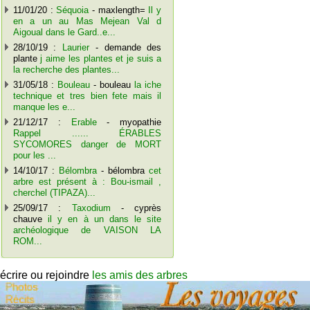
11/01/20 :
Séquoia
- maxlength=
Il y
en a un au Mas Mejean Val d
Aigoual dans le Gard..e...
28/10/19 :
Laurier
- demande des
plante
j aime les plantes et je suis a
la recherche des plantes...
31/05/18 :
Bouleau
- bouleau
la iche
technique et tres bien fete mais il
manque les e...
21/12/17 :
Erable
- myopathie
Rappel ...... ÉRABLES
SYCOMORES danger de MORT
pour les ...
14/10/17 :
Bélombra
- bélombra
cet
arbre est présent à : Bou-ismail ,
cherchel (TIPAZA)...
25/09/17 :
Taxodium
- cyprès
chauve
il y en à un dans le site
archéologique de VAISON LA
ROM...
écrire ou rejoindre
les amis des arbres