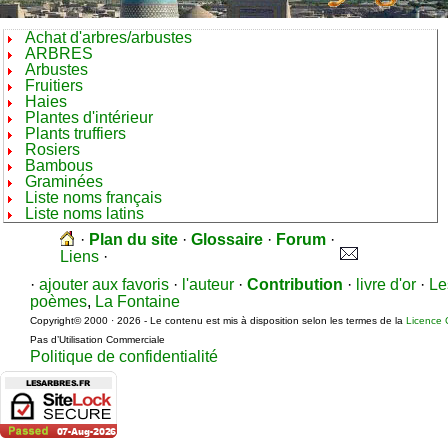
Achat d'arbres/arbustes
ARBRES
Arbustes
Fruitiers
Haies
Plantes d'intérieur
Plants truffiers
Rosiers
Bambous
Graminées
Liste noms français
Liste noms latins
·
Plan du site
·
Glossaire
·
Forum
·
Liens
·
·
ajouter aux favoris
·
l'auteur
·
Contribution
·
livre d'or
·
Le
poèmes
,
La Fontaine
Copyright© 2000 · 2026 - Le contenu est mis à disposition selon les termes de la
Licence 
Pas d’Utilisation Commerciale
Politique de confidentialité