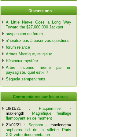
Discussions
A Little Nerve Goes a Long Way
Toward the $27,000,000 Jackpot
suspension du forum
n'hésitez pas à poser vos questions
forum relancé
Arbres Mystique, religieux
Résineux mystère
Arbre inconnu même par un
paysagiste, quel est-il ?
Séquoia sempervirens
Commentaires sur les arbres
18/11/21 :
Plaqueminier
-
maxlength=
Magnifique feuillage
flamboyant en ce moment
21/02/21 :
Sophora
- maxlength=
sophoras bd de la villette Paris
XIX,votre documentation...