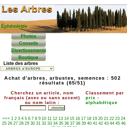
Éphéméride
Photos
Conseils
Divertissements
Boutique
Liste des arbres
Achat d'arbres, arbustes, semences : 502
résultats (65/51)
Cherchez un article, nom
Classement par
français (avec ou sans accent)
prix
-
ou nom latin :
alphabétique
<<<
1
2
3
4
5
6
7
8
9
10
11
12
13
14
15
16
17
18
19
20
21
22
23
24
25
26
27
28
29
30
31
32
33
34
35
36
37
38
39
40
41
42
43
44
45
46