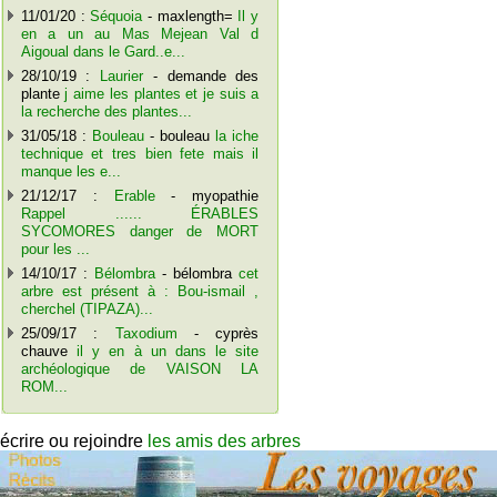
11/01/20 :
Séquoia
- maxlength=
Il y
en a un au Mas Mejean Val d
Aigoual dans le Gard..e...
28/10/19 :
Laurier
- demande des
plante
j aime les plantes et je suis a
la recherche des plantes...
31/05/18 :
Bouleau
- bouleau
la iche
technique et tres bien fete mais il
manque les e...
21/12/17 :
Erable
- myopathie
Rappel ...... ÉRABLES
SYCOMORES danger de MORT
pour les ...
14/10/17 :
Bélombra
- bélombra
cet
arbre est présent à : Bou-ismail ,
cherchel (TIPAZA)...
25/09/17 :
Taxodium
- cyprès
chauve
il y en à un dans le site
archéologique de VAISON LA
ROM...
écrire ou rejoindre
les amis des arbres