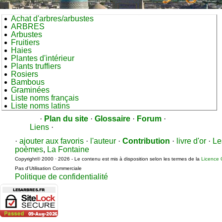
Achat d'arbres/arbustes
ARBRES
Arbustes
Fruitiers
Haies
Plantes d'intérieur
Plants truffiers
Rosiers
Bambous
Graminées
Liste noms français
Liste noms latins
·
Plan du site
·
Glossaire
·
Forum
·
Liens
·
·
ajouter aux favoris
·
l'auteur
·
Contribution
·
livre d'or
·
Le
poèmes
,
La Fontaine
Copyright© 2000 · 2026 - Le contenu est mis à disposition selon les termes de la
Licence 
Pas d’Utilisation Commerciale
Politique de confidentialité