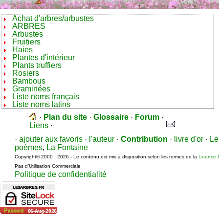
Achat d'arbres/arbustes
ARBRES
Arbustes
Fruitiers
Haies
Plantes d'intérieur
Plants truffiers
Rosiers
Bambous
Graminées
Liste noms français
Liste noms latins
·
Plan du site
·
Glossaire
·
Forum
·
Liens
·
·
ajouter aux favoris
·
l'auteur
·
Contribution
·
livre d'or
·
Le
poèmes
,
La Fontaine
Copyright© 2000 · 2026 - Le contenu est mis à disposition selon les termes de la
Licence 
Pas d’Utilisation Commerciale
Politique de confidentialité