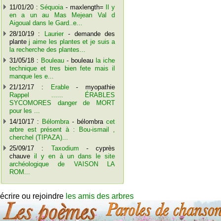
11/01/20 :
Séquoia
- maxlength=
Il y
en a un au Mas Mejean Val d
Aigoual dans le Gard..e...
28/10/19 :
Laurier
- demande des
plante
j aime les plantes et je suis a
la recherche des plantes...
31/05/18 :
Bouleau
- bouleau
la iche
technique et tres bien fete mais il
manque les e...
21/12/17 :
Erable
- myopathie
Rappel ...... ÉRABLES
SYCOMORES danger de MORT
pour les ...
14/10/17 :
Bélombra
- bélombra
cet
arbre est présent à : Bou-ismail ,
cherchel (TIPAZA)...
25/09/17 :
Taxodium
- cyprès
chauve
il y en à un dans le site
archéologique de VAISON LA
ROM...
écrire ou rejoindre
les amis des arbres