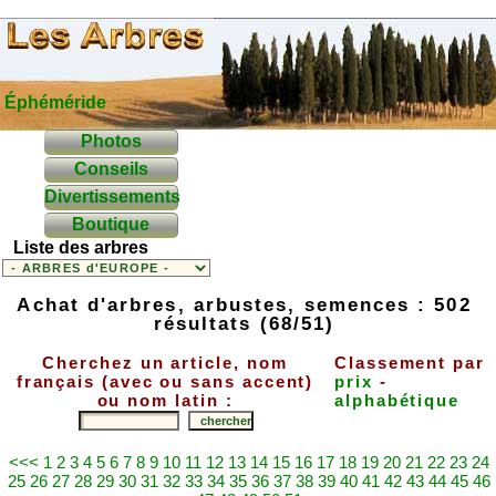
Éphéméride
Photos
Conseils
Divertissements
Boutique
Liste des arbres
Achat d'arbres, arbustes, semences : 502
résultats (68/51)
Cherchez un article, nom
Classement par
français (avec ou sans accent)
prix
-
ou nom latin :
alphabétique
<<<
1
2
3
4
5
6
7
8
9
10
11
12
13
14
15
16
17
18
19
20
21
22
23
24
25
26
27
28
29
30
31
32
33
34
35
36
37
38
39
40
41
42
43
44
45
46