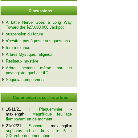
Discussions
A Little Nerve Goes a Long Way
Toward the $27,000,000 Jackpot
suspension du forum
n'hésitez pas à poser vos questions
forum relancé
Arbres Mystique, religieux
Résineux mystère
Arbre inconnu même par un
paysagiste, quel est-il ?
Séquoia sempervirens
Commentaires sur les arbres
18/11/21 :
Plaqueminier
-
maxlength=
Magnifique feuillage
flamboyant en ce moment
21/02/21 :
Sophora
- maxlength=
sophoras bd de la villette Paris
XIX,votre documentation...