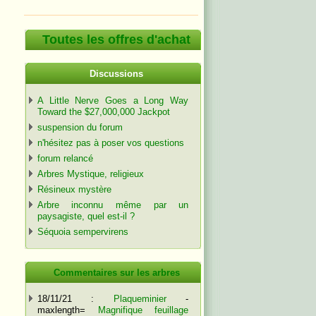
Toutes les offres d'achat
Discussions
A Little Nerve Goes a Long Way
Toward the $27,000,000 Jackpot
suspension du forum
n'hésitez pas à poser vos questions
forum relancé
Arbres Mystique, religieux
Résineux mystère
Arbre inconnu même par un
paysagiste, quel est-il ?
Séquoia sempervirens
Commentaires sur les arbres
18/11/21 :
Plaqueminier
-
maxlength=
Magnifique feuillage