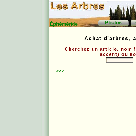
Photos
Éphéméride
Achat d'arbres, a
Cherchez un article, nom 
accent) ou no
<<<