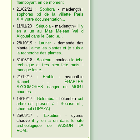
flamboyant en ce moment
21/02/21 :
Sophora
- maxlength=
sophoras bd de la villette Paris
XIX,votre documentation...
11/01/20 :
Séquoia
- maxlength=
Il y
en a un au Mas Mejean Val d
Aigoual dans le Gard..e...
28/10/19 :
Laurier
- demande des
plante
j aime les plantes et je suis a
la recherche des plantes...
31/05/18 :
Bouleau
- bouleau
la iche
technique et tres bien fete mais il
manque les e...
21/12/17 :
Erable
- myopathie
Rappel ...... ÉRABLES
SYCOMORES danger de MORT
pour les ...
14/10/17 :
Bélombra
- bélombra
cet
arbre est présent à : Bou-ismail ,
cherchel (TIPAZA)...
25/09/17 :
Taxodium
- cyprès
chauve
il y en à un dans le site
archéologique de VAISON LA
ROM...