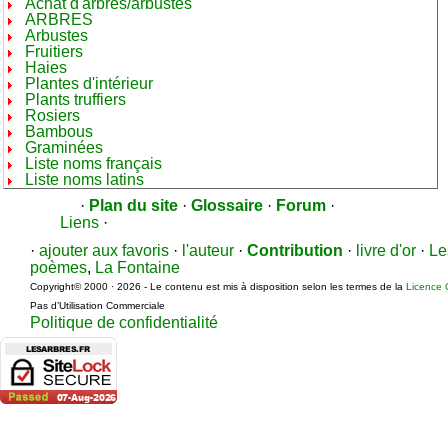
Achat d'arbres/arbustes
ARBRES
Arbustes
Fruitiers
Haies
Plantes d'intérieur
Plants truffiers
Rosiers
Bambous
Graminées
Liste noms français
Liste noms latins
·
Plan du site
·
Glossaire
·
Forum
·
Liens
·
·
ajouter aux favoris
·
l'auteur
·
Contribution
·
livre d'or
·
Le
poèmes
,
La Fontaine
Copyright© 2000 · 2026 - Le contenu est mis à disposition selon les termes de la
Licence 
Pas d’Utilisation Commerciale
Politique de confidentialité