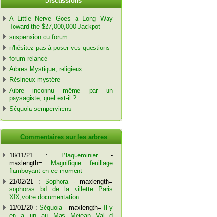
Discussions
A Little Nerve Goes a Long Way
Toward the $27,000,000 Jackpot
suspension du forum
n'hésitez pas à poser vos questions
forum relancé
Arbres Mystique, religieux
Résineux mystère
Arbre inconnu même par un
paysagiste, quel est-il ?
Séquoia sempervirens
Commentaires sur les arbres
18/11/21 :
Plaqueminier
-
maxlength=
Magnifique feuillage
flamboyant en ce moment
21/02/21 :
Sophora
- maxlength=
sophoras bd de la villette Paris
XIX,votre documentation...
11/01/20 :
Séquoia
- maxlength=
Il y
en a un au Mas Mejean Val d