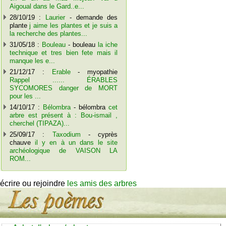
Aigoual dans le Gard..e...
28/10/19 :
Laurier
- demande des
plante
j aime les plantes et je suis a
la recherche des plantes...
31/05/18 :
Bouleau
- bouleau
la iche
technique et tres bien fete mais il
manque les e...
21/12/17 :
Erable
- myopathie
Rappel ...... ÉRABLES
SYCOMORES danger de MORT
pour les ...
14/10/17 :
Bélombra
- bélombra
cet
arbre est présent à : Bou-ismail ,
cherchel (TIPAZA)...
25/09/17 :
Taxodium
- cyprès
chauve
il y en à un dans le site
archéologique de VAISON LA
ROM...
écrire ou rejoindre
les amis des arbres